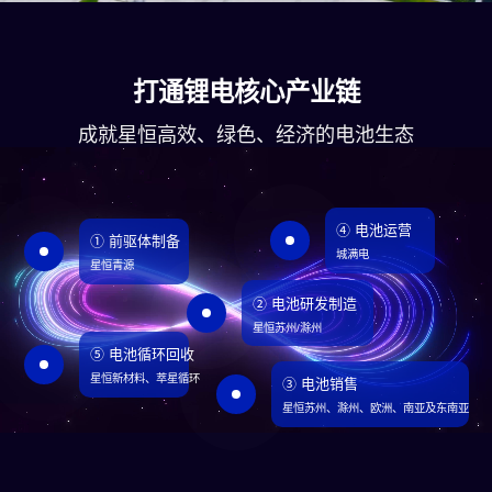
打通锂电核心产业链
成就星恒高效、绿色、经济的电池生态
④ 电池运营
① 前驱体制备
城满电
星恒青源
② 电池研发制造
星恒苏州/滁州
⑤ 电池循环回收
星恒新材料、萃星循环
③ 电池销售
星恒苏州、滁州、欧洲、南亚及东南亚