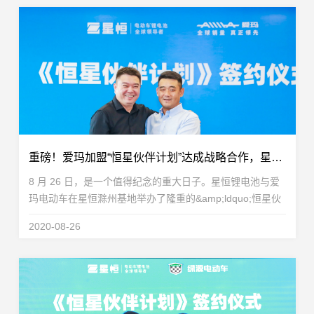
重磅！爱玛加盟“恒星伙伴计划”达成战略合作，星恒&amp;爱玛共创豪锂新时代
8 月 26 日，是一个值得纪念的重大日子。星恒锂电池与爱
玛电动车在星恒滁州基地举办了隆重的&amp;ldquo;恒星伙
伴计划&amp;rdquo;签约仪式。爱玛科技集团正式加入星恒
2020-08-26
推出的&amp;ldquo;恒星伙伴计划&amp;rdquo;，双方...