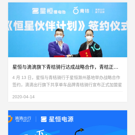
星恒与滴滴旗下青桔骑行达成战略合作，青桔正式加盟《恒星伙伴计划》！
4 月 13 日，星恒与青桔骑行于星恒滁州基地举办战略合作
签约，滴滴出行旗下共享单车品牌青桔骑行宣布正式加盟星
恒推出的《恒星伙伴计划》。这是继星恒为青桔骑行配套锂
2020-04-14
电池达成 100 万组后，双方深化合作，完成战略性...