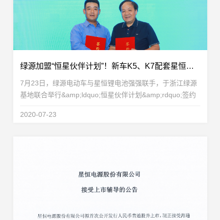
绿源加盟“恒星伙伴计划”！新车K5、K7配套星恒锂电池重磅发布！
7月23日，绿源电动车与星恒锂电池强强联手，于浙江绿源
基地联合举行&amp;ldquo;恒星伙伴计划&amp;rdquo;签约
仪式，绿源电动车正式加盟&amp;ldquo;恒星伙伴计划
2020-07-23
&amp;rdquo;，成为恒星伙伴重要一员！星恒电源董事长兼
总...