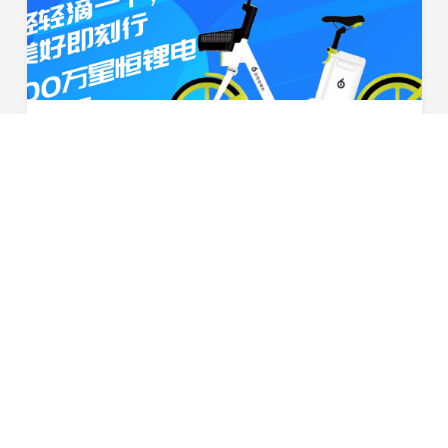
喜报！星恒携手滴滴出行，共享电单车锂电池配套突破100万组
2020年3月，春风送暖，作为滴滴出行旗下青桔电单车动力
电池的核心供应商，星恒电源达成100万组锂电池配套，设
立了双方合作的第一个里程碑。未来 ，双方将以此为新的
2020-04-03
起点，继续为共享电单车的推行普及携手合作，创造更...