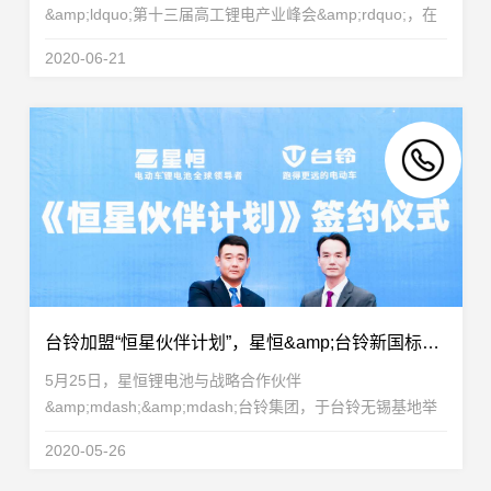
&amp;ldquo;第十三届高工锂电产业峰会&amp;rdquo;，在
大会上发表了题为&amp;ldquo;轻型车市场锂电化
2020-06-21
&amp;lsquo;会战&amp;rsquo;&amp;rdquo;的主题演讲，
阐述细分为王，助力...
台铃加盟“恒星伙伴计划”，星恒&amp;台铃新国标超远里程挑战赛再创123.1km 新纪录！
5月25日，星恒锂电池与战略合作伙伴
&amp;mdash;&amp;mdash;台铃集团，于台铃无锡基地举
办&amp;ldquo;恒星伙伴计划&amp;rdquo;签约，台铃集团
2020-05-26
宣布正式加盟&amp;ldquo;恒星伙伴计划&amp;rdquo;，恒
星伙伴再添一员！星恒...