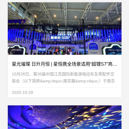
星光璀璨 日升月恒 | 星恒携全场景适用“超锂S7”亮相南京展艳惊四座！
10月28日，第38届中国江苏国际新能源电动车及零配件交
易会（以下简称&amp;ldquo;南京展&amp;rdquo;）于南京
国际博览中心拉开帷幕。南京展一直是业界备受关注的重大
2020-10-28
展会，众多电动车行业企业齐聚一堂，摩拳擦掌，各显...