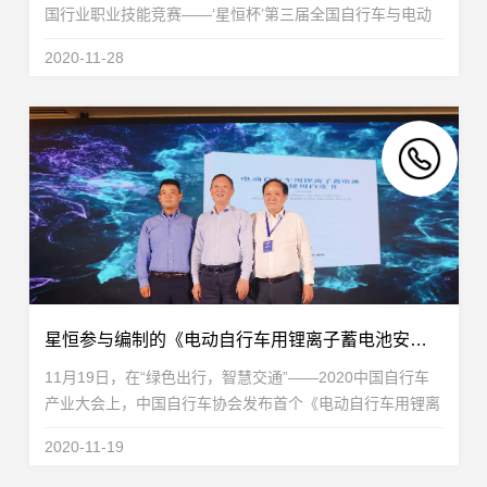
国行业职业技能竞赛——‘星恒杯’第三届全国自行车与电动
车装配职业技能竞赛”总决赛在安徽滁州举行。中国轻工业
2020-11-28
联合会党委常委、中国自行车协会理事长刘素文...
星恒参与编制的《电动自行车用锂离子蓄电池安全使用白皮书》正式发布！
11月19日，在“绿色出行，智慧交通”——2020中国自行车
产业大会上，中国自行车协会发布首个《电动自行车用锂离
子蓄电池安全白皮书》，绿源、星恒重点参与编制！《电动
2020-11-19
自行车用锂离子蓄电池安全使用白皮书》由中国自...