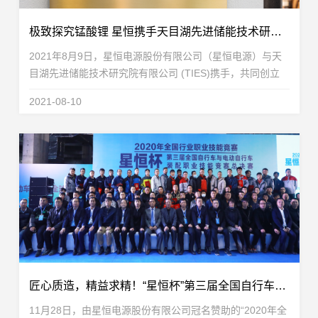
极致探究锰酸锂 星恒携手天目湖先进储能技术研究院创立“双子星联合实验室”
2021年8月9日，星恒电源股份有限公司（星恒电源）与天
目湖先进储能技术研究院有限公司 (TIES)携手，共同创立
“双子星联合实验室”。该联合实验室致力于进行“耐高温长寿
2021-08-10
命高安全的锰酸锂材料和电池技术开发项目”...
匠心质造，精益求精！“星恒杯”第三届全国自行车与电动自行车装配职业技能总决赛圆满落幕
11月28日，由星恒电源股份有限公司冠名赞助的“2020年全