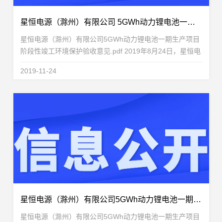
星恒电源（滁州）有限公司 5GWh动力锂电池一期生产项目 阶段性竣工环境保护验收意见
星恒电源（滁州）有限公司5GWh动力锂电池一期生产项目
阶段性竣工环境保护验收意见.pdf 2019年8月24日，星恒电
源（滁州）有限公司组织召开星恒电源（滁州）有限公司
2019-11-24
5GWh动力锂电池一期生产项目阶段性竣工环境保护...
星恒电源（滁州）有限公司5GWh动力锂电池一期生产项目阶段性竣工环境保护验收监测报告表
星恒电源（滁州）有限公司5GWh动力锂电池一期生产项目