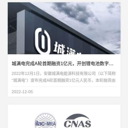
城满电完成A轮首期融资1亿元，开创锂电池数字化运营赛道
2022年12月1日，安徽城满电能源科技有限公司（以下简称
“城满电”）宣布完成A轮首期融资1亿元人民币，本轮融资由
盈科资本携手淄博市经开区产业基金共同参与。城满电此次
2022-12-05
引入政府资金，主要用于持续发展城满电锂电数...