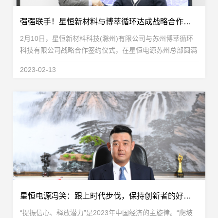
强强联手！星恒新材料与博萃循环达成战略合作，致力于锂电回收及再生利用
2月10日，星恒新材料科技(滁州)有限公司与苏州博萃循环
科技有限公司战略合作签约仪式，在星恒电源苏州总部圆满
举行。双方宣布将在锰基电池回收、材料修复、金属提取以
2023-02-13
及股权投资等层面展开全面深度合作，聚焦锰基电池...
星恒电源冯笑：跟上时代步伐，保持创新者的好奇与奋进
“提振信心、释放潜力”是2023年中国经济的主旋律。“爬坡