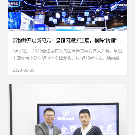
新物种开启新纪元！星恒闪耀浙江展，横跨“钠锂”引全场瞩目
3月13日，2023浙江展在义乌国际博览中心盛大开幕。星恒
电源作为电动车锂电池全球龙头，以“锂想新生态，钠启新
纪元”的王者之姿，亮相浙江展C馆2015展台。本次浙江
2023-03-30
展，星恒引领趋势，看点十足。“第一代全气候超跑钠...