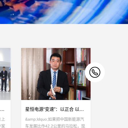
法国新能源专家团来访星恒，就中法动力电池发展展开交流
星恒电源“变速”：以正合 以奇胜
驻上
&amp;ldquo;如果把中国新能源汽
专家
车发展比作42.2公里的马拉松，现