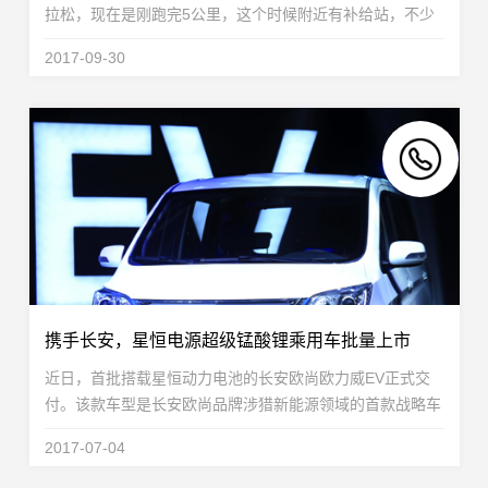
拉松，现在是刚跑完5公里，这个时候附近有补给站，不少
队友会喝点水补充能量，星恒作为参赛选手，跟上了第一阵
2017-09-30
营，为了给接下来37公里做准备，因此也选择做些补...
携手长安，星恒电源超级锰酸锂乘用车批量上市
近日，首批搭载星恒动力电池的长安欧尚欧力威EV正式交
付。该款车型是长安欧尚品牌涉猎新能源领域的首款战略车
型，也是依托长安汽车全球研发体系，在新能源汽车共享领
2017-07-04
域的研发资源和研究成果，拥有35kWh高效锂电池...