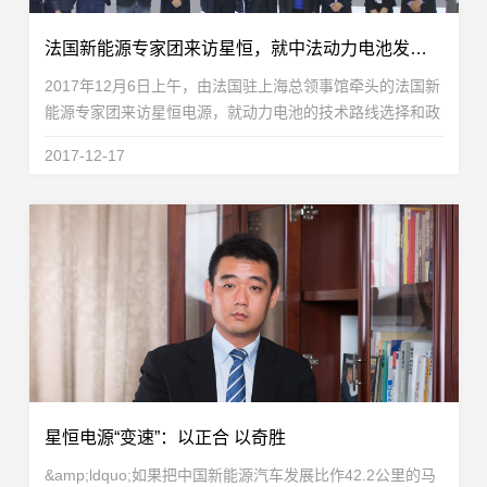
法国新能源专家团来访星恒，就中法动力电池发展展开交流
2017年12月6日上午，由法国驻上海总领事馆牵头的法国新
能源专家团来访星恒电源，就动力电池的技术路线选择和政
策环境与星恒电源技术核心团队做了深入交流和探讨。到访
2017-12-17
星恒的法国专家团成员分别在电化学储能材料、电池...
星恒电源“变速”：以正合 以奇胜
&amp;ldquo;如果把中国新能源汽车发展比作42.2公里的马