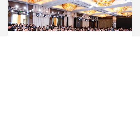
星恒受邀出席第九届全球汽车产业峰会
4月20日，作为全中国最大规模的上海车展官方同期活动之
一，本届峰会由盖世汽车主办、上海市国际展览有限公司联
合主办，峰会规模高达人次。本届峰会参会企业多达余家，
2017-04-20
超过家媒体对峰会进行全程报道。首先我对星恒电源...