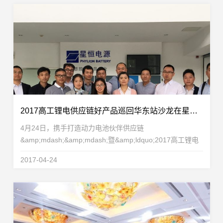
2017高工锂电供应链好产品巡回华东站沙龙在星恒获得圆满成功
4月24日，携手打造动力电池伙伴供应链
&amp;mdash;&amp;mdash;暨&amp;ldquo;2017高工锂电
供应链好产品巡回华东站沙龙&amp;rdquo;在星恒电源股份
2017-04-24
有限公司获得圆满成功。本次沙龙吸引了来自电池、材料、
设备等领域的50多...