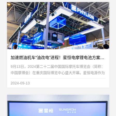
加速燃油机车“油改电”进程！星恒电摩锂电池方案惊艳摩博会
9月13日，2024第二十二届中国国际摩托车博览会（简称：
中国摩博会）在重庆国际博览中心盛大开幕。星恒电源作为
轻型车锂电池全球领导者，携高性能电摩锂电池全域解决方
2024-09-13
案高能亮相N1-1T48展位。凭借在锂电池领域深耕...