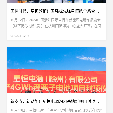
国标时代，星恒领衔！国强标先锋星恒携全系合规解决方案重磅亮相浙江展
10月12日，2024中国浙江国际自行车新能源电动车展览会
（以下简称“浙江展”）在杭州国际博览中心盛大开幕。在面
临《电动自行车用锂离子蓄电池安全技术规范》（GB
2024-10-13
43854-2024，以下简称“国强标”）强制性国家标准实...
新支点，新动能！星恒电源滁州基地新项目封顶仪式圆满举行
10月10日，星恒电源年产4GWh锂电池项目封顶仪式在滁州