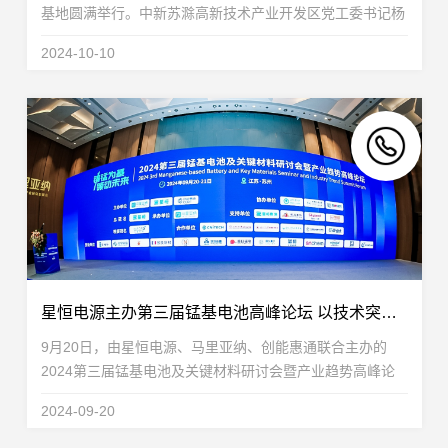
基地圆满举行。中新苏滁高新技术产业开发区党工委书记杨
广兰，党工委委员郭永付、刘军章、王宪亮、吕跃跃，中新
2024-10-10
苏滁（滁州）开发有限公司副总裁左磊，园区管委...
星恒电源主办第三届锰基电池高峰论坛 以技术突破推动产业应用
9月20日，由星恒电源、马里亚纳、创能惠通联合主办的
2024第三届锰基电池及关键材料研讨会暨产业趋势高峰论
坛在苏州启幕。本次大会汇聚了300余位来自中国科学院、
2024-09-20
清华大学、北京大学、复旦大学、南京大学、哈尔滨工业...