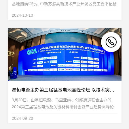
基地圆满举行。中新苏滁高新技术产业开发区党工委书记杨
广兰，党工委委员郭永付、刘军章、王宪亮、吕跃跃，中新
2024-10-10
苏滁（滁州）开发有限公司副总裁左磊，园区管委...
星恒电源主办第三届锰基电池高峰论坛 以技术突破推动产业应用
9月20日，由星恒电源、马里亚纳、创能惠通联合主办的
2024第三届锰基电池及关键材料研讨会暨产业趋势高峰论
坛在苏州启幕。本次大会汇聚了300余位来自中国科学院、
2024-09-20
清华大学、北京大学、复旦大学、南京大学、哈尔滨工业...