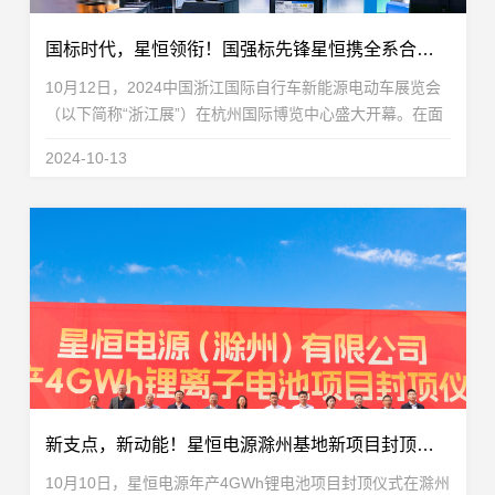
国标时代，星恒领衔！国强标先锋星恒携全系合规解决方案重磅亮相浙江展
10月12日，2024中国浙江国际自行车新能源电动车展览会
（以下简称“浙江展”）在杭州国际博览中心盛大开幕。在面
临《电动自行车用锂离子蓄电池安全技术规范》（GB
2024-10-13
43854-2024，以下简称“国强标”）强制性国家标准实...
新支点，新动能！星恒电源滁州基地新项目封顶仪式圆满举行
10月10日，星恒电源年产4GWh锂电池项目封顶仪式在滁州