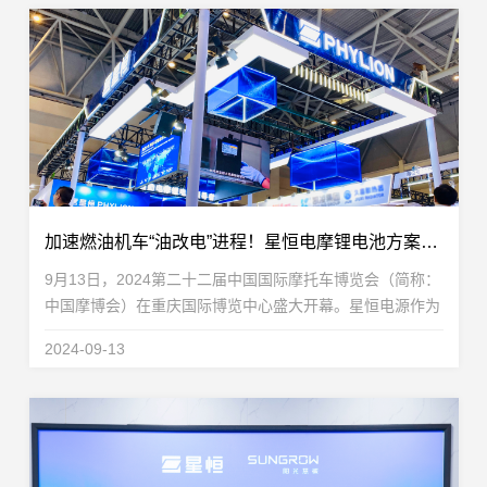
加速燃油机车“油改电”进程！星恒电摩锂电池方案惊艳摩博会
9月13日，2024第二十二届中国国际摩托车博览会（简称：
中国摩博会）在重庆国际博览中心盛大开幕。星恒电源作为
轻型车锂电池全球领导者，携高性能电摩锂电池全域解决方
2024-09-13
案高能亮相N1-1T48展位。凭借在锂电池领域深耕...