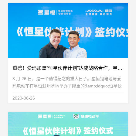
重磅！爱玛加盟“恒星伙伴计划”达成战略合作，星恒&amp;爱玛共创豪锂新时代
8 月 26 日，是一个值得纪念的重大日子。星恒锂电池与爱
玛电动车在星恒滁州基地举办了隆重的&amp;ldquo;恒星伙
伴计划&amp;rdquo;签约仪式。爱玛科技集团正式加入星恒
2020-08-26
推出的&amp;ldquo;恒星伙伴计划&amp;rdquo;，双方...