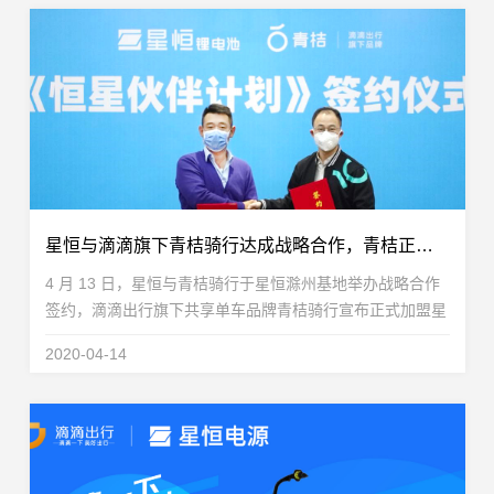
星恒与滴滴旗下青桔骑行达成战略合作，青桔正式加盟《恒星伙伴计划》！
4 月 13 日，星恒与青桔骑行于星恒滁州基地举办战略合作
签约，滴滴出行旗下共享单车品牌青桔骑行宣布正式加盟星
恒推出的《恒星伙伴计划》。这是继星恒为青桔骑行配套锂
2020-04-14
电池达成 100 万组后，双方深化合作，完成战略性...