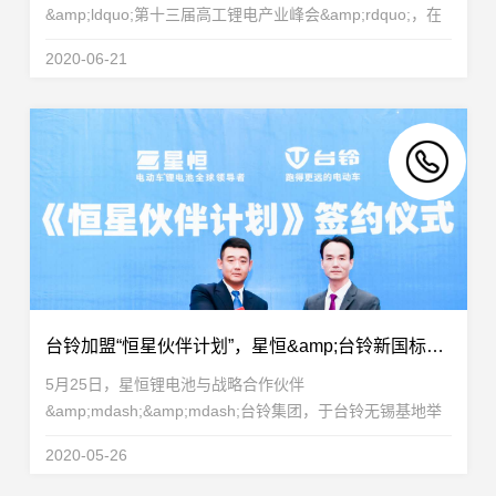
&amp;ldquo;第十三届高工锂电产业峰会&amp;rdquo;，在
大会上发表了题为&amp;ldquo;轻型车市场锂电化
2020-06-21
&amp;lsquo;会战&amp;rsquo;&amp;rdquo;的主题演讲，
阐述细分为王，助力...
台铃加盟“恒星伙伴计划”，星恒&amp;台铃新国标超远里程挑战赛再创123.1km 新纪录！
5月25日，星恒锂电池与战略合作伙伴
&amp;mdash;&amp;mdash;台铃集团，于台铃无锡基地举
办&amp;ldquo;恒星伙伴计划&amp;rdquo;签约，台铃集团
2020-05-26
宣布正式加盟&amp;ldquo;恒星伙伴计划&amp;rdquo;，恒
星伙伴再添一员！星恒...