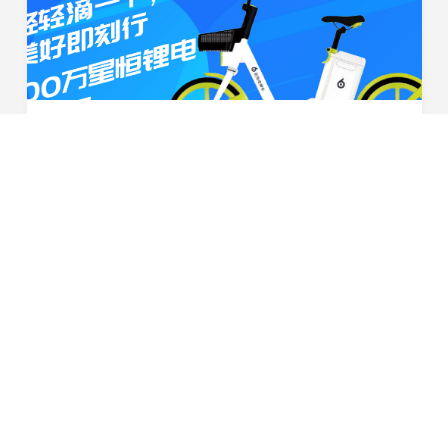
喜报！星恒携手滴滴出行，共享电单车锂电池配套突破100万组
2020年3月，春风送暖，作为滴滴出行旗下青桔电单车动力
电池的核心供应商，星恒电源达成100万组锂电池配套，设
立了双方合作的第一个里程碑。未来 ，双方将以此为新的
2020-04-03
起点，继续为共享电单车的推行普及携手合作，创造更...