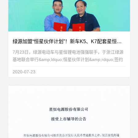
绿源加盟“恒星伙伴计划”！新车K5、K7配套星恒锂电池重磅发布！
7月23日，绿源电动车与星恒锂电池强强联手，于浙江绿源
基地联合举行&amp;ldquo;恒星伙伴计划&amp;rdquo;签约
仪式，绿源电动车正式加盟&amp;ldquo;恒星伙伴计划
2020-07-23
&amp;rdquo;，成为恒星伙伴重要一员！星恒电源董事长兼
总...