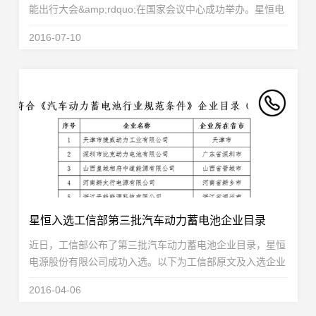
能出行大会&amp;rdquo;在国家会议中心成功举办。星恒电
源副总经理李声华受邀出席大会并参与&amp;ldquo;共享单
2016-07-10
车的喜与忧&amp;rdquo;圆桌对话。李声华从电池企业角...
星恒入选工信部第三批汽车动力蓄电池企业目录
近日，工信部公布了第三批汽车动力蓄电池企业目录，星恒
电源股份有限公司成功入选。以下为工信部原文及入选企业
名录： 为引导和规范汽车动力蓄电池行业健康发展，按照
2016-04-06
《汽车动力蓄电池行业规范条件》要求，工业和信...