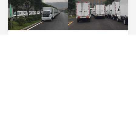
获4亿元投资，星恒完成股改
2015年11月底，星恒股份制改造完成，公司名称由苏州星
恒电源有限公司正式变更为星恒电源股份有限公司。之前，
以建银国际为首的投资联合体通过投贷一体化的方式为星恒
2015-12-13
注资4亿元，成为星恒新股东。在2015年全球投资业...