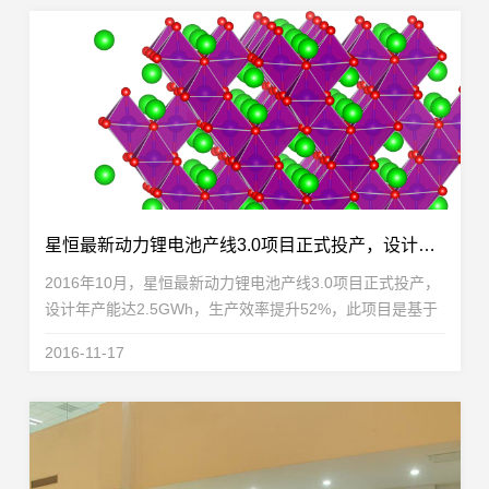
星恒最新动力锂电池产线3.0项目正式投产，设计产能2.5Gh
2016年10月，星恒最新动力锂电池产线3.0项目正式投产，
设计年产能达2.5GWh，生产效率提升52%，此项目是基于
超级锰酸锂，打造的高性价比生产制造体系，将推动电动汽
2016-11-17
车业务快速发展。超级锰酸锂到底&amp;ldquo;超级&...