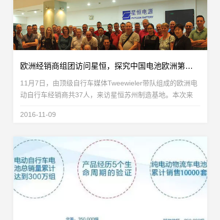
欧洲经销商组团访问星恒，探究中国电池欧洲第一的秘诀
11月7日，由顶级自行车媒体Tweewieler带队组成的欧洲电
动自行车经销商共37人，来访星恒苏州制造基地。本次来
访，多数经销商已经和星恒合作多年，除了认可星恒的产品
2016-11-09
和服务外，主要目的是想知道欧洲第一的动力锂电池...