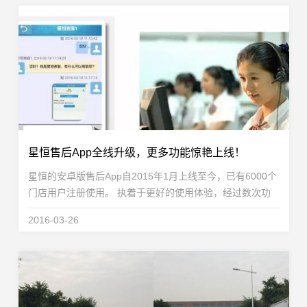
星恒售后App全线升级，更多功能惊艳上线！
星恒的安卓版售后App自2015年1月上线至今，已有6000个
门店用户注册使用。 执着于更好的使用体验，经过数次功
能的改进，本次星恒售后检测App重磅升级了，苹果手机版
2016-03-26
本同时上线！ 新版本售后App，带来更多体验：在...