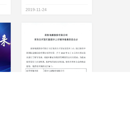
年8
工环境保护验收监测报告表.pdf
2019-11-24
限公
有限
产项
行业龙头，恒星闪耀！星恒电源南京展铸造锂电王者荣耀
星恒电源股份有限公司首次公开发行股票并上市辅导备案信息公示
车行
陈花
馆C
2019-09-17
销产
会脱
源总