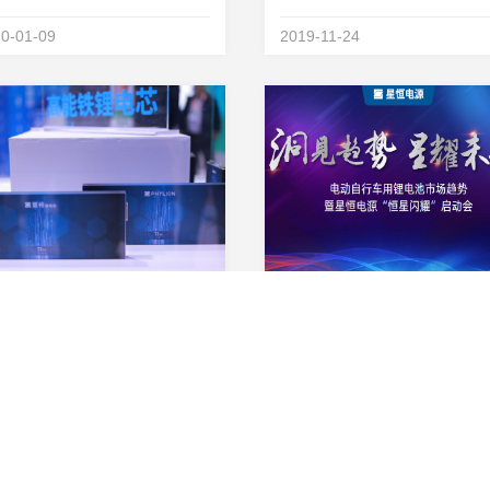
池技术的研究早已开展多年，最
工环境保护验收意见.pdf 2019
0-01-09
2019-11-24
于上世纪八十年代前后开始进行
月24日，星恒电源（滁州）有
发，但相比锂离子电池来说钠离
司组织召开星恒电源（滁州）
电池的批量化生产时间迟了20多
公司5GWh动力锂电池一期生
直到2023年1月12...
目阶段性竣工环境保护...
恒高能铁锂电池产品介绍
今时代，电池已是随处可见并且
2019年10月25日，电动自行
响到生活的方方面面，在出行领
业众企业齐聚南京展，各家展
电池已经成为动力的内核，但在
样百出，异彩纷呈。而处于7号
9-11-09
2019-10-25
些特殊场景和特殊品类上的专用
位的星恒电源，凭借全系列畅
池应用比较罕见。星恒根据市场
品和震撼全场的品牌战略启动
求进行研发和生产，推出高能铁
颖而出。启动会现场，星恒电