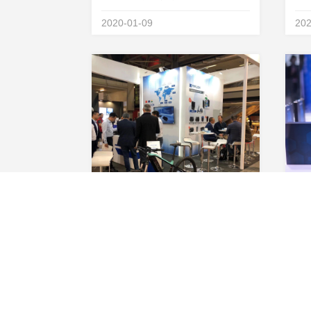
能的要求也越来越高。星恒在充分
电
2020-01-09
202
做好市场需求调研的基础上进行技
早
术层面的深度研发，于2023年推出
研
金砖电池，力求解决电动汽车、家
子
庭生活和商业场景上的...
年，
在米兰，SHOW锂电，星恒电源海外业务版图再添新版块
星
意大利米兰国际摩托车展EICMA，
当
是世界规模最大、历史最悠久的行
影
业展会之一，声誉享誉全球。在这
域
2019-11-24
201
久负盛名，世界顶级的两轮车展会
某
现场，各大国际知名车厂争奇斗
电
艳，纷纷发布新品车型。除了传统
需