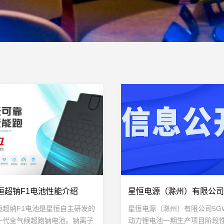
恒超钠F1电池性能介绍
恒超纳F1电池是星恒自主研发的
星恒电源（滁州）有限公司5G
一代全气候超跑钠电池。钠离子
动力锂电池一期生产项目阶段