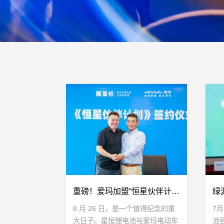
重磅！爱玛加盟“恒星伙伴计划”达成战略合作，星恒&amp;爱玛共创豪锂新时代
8 月 26 日，是一个值得纪念的重
7
大日子。星恒锂电池与爱玛电动车
池