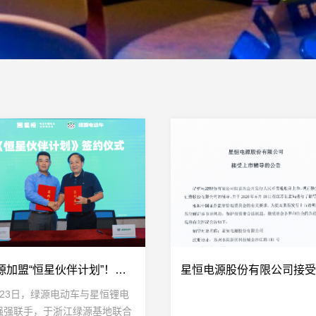
绿源加盟“恒星伙伴计划”！新车K5、K7配套星恒锂电池重磅发布！
月23日，绿源电动车与星恒锂电
强强联手，于浙江绿源基地联合