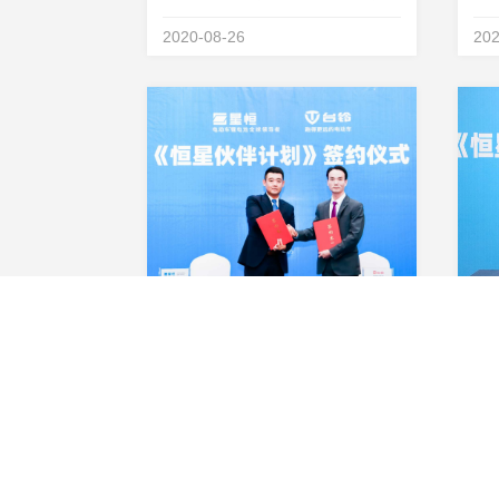
在星恒滁州基地举办了隆重的
举行
2020-08-26
202
&amp;ldquo;恒星伙伴计划
&a
&amp;rdquo;签约仪式。爱玛科技
车正
集团正式加入星恒推出的
计划
&amp;ldquo;恒星伙伴计划
重
&amp;rdquo;，双方...
台铃加盟“恒星伙伴计划”，星恒&amp;台铃新国标超远里程挑战赛再创123.1km 新纪录！
5月25日，星恒锂电池与战略合作
4 
伙伴&amp;mdash;&amp;mdash;
恒
台铃集团，于台铃无锡基地举办
滴
2020-05-26
202
&amp;ldquo;恒星伙伴计划
宣
&amp;rdquo;签约，台铃集团宣布
伴
正式加盟&amp;ldquo;恒星伙伴计
配