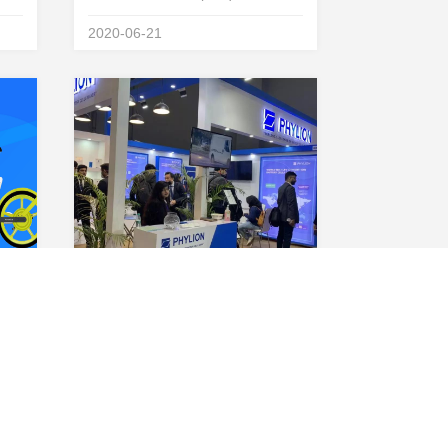
届高工锂电产业峰会
2020-06-21
&amp;rdquo;，在大会上发表了题
为&amp;ldquo;轻型车市场锂电化
&amp;lsquo;会战
&amp;rsquo;&amp;rdquo;的主题
演讲，阐述细分为王，助力...
喜报！星恒携手滴滴出行，共享电单车锂电池配套突破100万组
星恒电源闪耀印度展，本土化优势助力海外市场拓展
滴滴
近日，印度国际汽车配件展览会
的核
（AUTO EXPO）在新德里隆重举
万组
行，这是印度规模最大最权威的汽
2020-02-16
的第
车类展会之一。新年伊始，星恒携
此为
专为印度新能源出行市场量身打造
的推
的产品和智享服务平台，亮相展