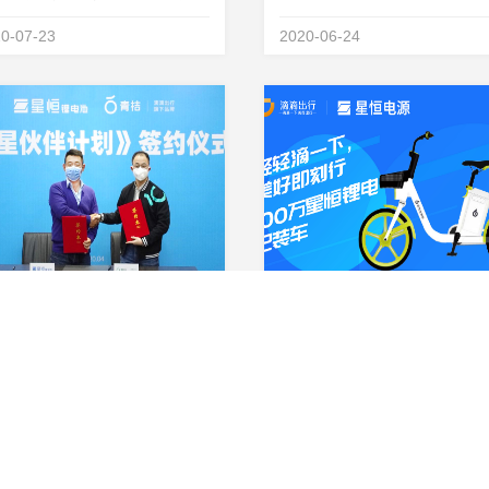
&amp;ldquo;恒星伙伴计划
0-07-23
2020-06-24
mp;rdquo;签约仪式，绿源电动
式加盟&amp;ldquo;恒星伙伴
&amp;rdquo;，成为恒星伙伴
要一员！星恒电源董事长兼总...
星恒与滴滴旗下青桔骑行达成战略合作，青桔正式加盟《恒星伙伴计划》！
月 13 日，星恒与青桔骑行于星
2020年3月，春风送暖，作为
滁州基地举办战略合作签约，滴
出行旗下青桔电单车动力电池
出行旗下共享单车品牌青桔骑行
心供应商，星恒电源达成100
0-04-14
2020-04-03
布正式加盟星恒推出的《恒星伙
锂电池配套，设立了双方合作
计划》。这是继星恒为青桔骑行
一个里程碑。未来 ，双方将以
套锂电池达成 100 万组后，双方
新的起点，继续为共享电单车