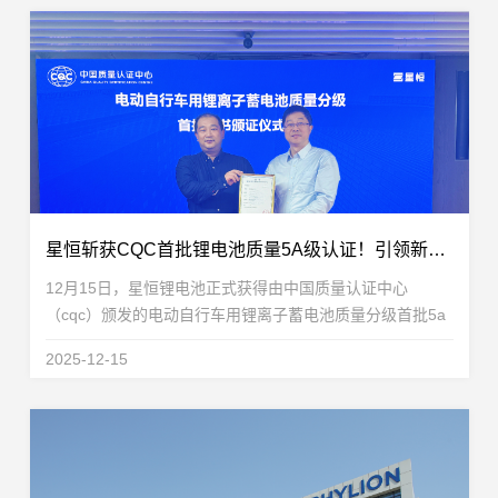
星恒斩获CQC首批锂电池质量5A级认证！引领新国标电动自行车锂电新标杆
12月15日，星恒锂电池正式获得由中国质量认证中心
（cqc）颁发的电动自行车用锂离子蓄电池质量分级首批5a
级证书。旗下48v24ah与48v30ah等产品凭借卓越的综合表
2025-12-15
现，顺利通过包括跌落、热失控、外部短路、过充电、高低
温...