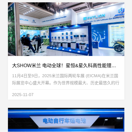
大SHOW米兰 电动全球！星恒&星久科高性能锂电方案领跑EICMA
11月4日至9日，2025米兰国际两轮车展 (EICMA)在米兰国
际展览中心盛大开幕。作为世界规模最大、历史最悠久的行
业展会之一，EICMA被公认为全球两轮车行业的“风向标”和
2025-11-07
企业进军欧洲乃至世界市场的重要门户。...