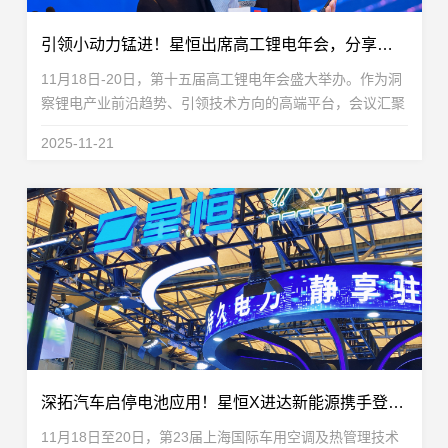
引领小动力锰进！星恒出席高工锂电年会，分享锰基前驱体技术新突破
11月18日-20日，第十五届高工锂电年会盛大举办。作为洞
察锂电产业前沿趋势、引领技术方向的高端平台，会议汇聚
了全球产业链的顶尖企业与专家，共同探讨前沿技术。本届
2025-11-21
年会，小动力锂电领域的发展成为探讨焦点之一。作...
深拓汽车启停电池应用！星恒X进达新能源携手登陆上海车用空调展
11月18日至20日，第23届上海国际车用空调及热管理技术