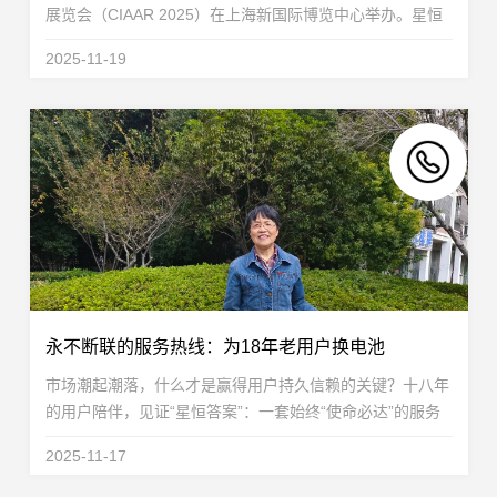
展览会（CIAAR 2025）在上海新国际博览中心举办。星恒
电源以“1-15度锂电应用场景全覆盖”为主题亮相W3E005展
2025-11-19
位，重磅展出高能铁锂电芯与24V汽车启停电池...
永不断联的服务热线：为18年老用户换电池
市场潮起潮落，什么才是赢得用户持久信赖的关键？十八年
的用户陪伴，见证“星恒答案”：一套始终“使命必达”的服务
体系，一颗“用户至上”的不变初心。一份始于2007年的远见
2025-11-17
与承诺时光回溯到2007年的江苏常州溧阳。...