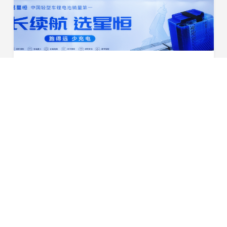
破解新国标长续航命题！星恒超锂S30南京展开启百公里新纪元
10月23日-25日，第42届江苏国际新能源电动车及零部件交
易会（简称“南京展”）在南京国际博览中心盛大开幕。作为
行业极具规模的专业性展览会之一，南京展不仅是趋势前瞻
2025-10-24
与技术革新的风向标，更是凝聚产业链、激活新商...