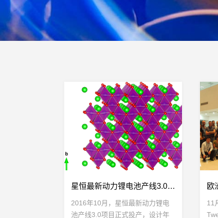
星恒最新动力锂电池产线3.0项目正式投产，设计产能2.5Gh
2016年10月，星恒最新动力锂电
1
池产线3.0项目正式投产，设计年
Tw