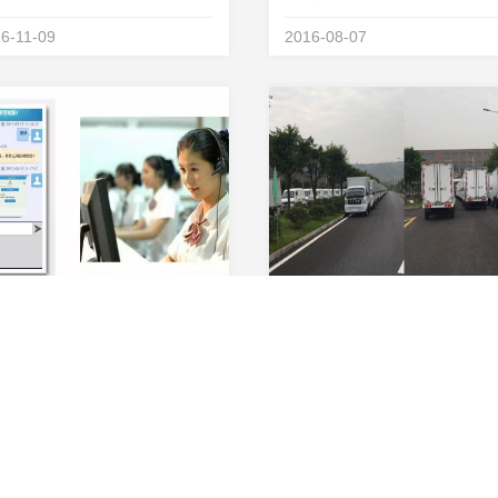
车经销商共37人，来访星恒苏州
共计十数亿元（股权加债券）
6-11-09
2016-08-07
造基地。本次来访，多数经销商
轮融资由新股东苏州晟迈股权
经和星恒合作多年，除了认可星
中心领投，老股东西藏达孜和
的产品和服务外，主要目的是想
川投资管理中心追投。 投资方
道欧洲第一的动力锂电池...
示，目前国内电动汽车呈...
星恒售后App全线升级，更多功能惊艳上线！
获4亿元投资，星恒完成股
的安卓版售后App自2015年1
2015年11月底，星恒股份制改
上线至今，已有6000个门店用户
完成，公司名称由苏州星恒电
册使用。 执着于更好的使用体
限公司正式变更为星恒电源股
6-03-26
2015-12-13
，经过数次功能的改进，本次星
限公司。之前，以建银国际为
售后检测App重磅升级了，苹果
投资联合体通过投贷一体化的
机版本同时上线！ 新版本售后
为星恒注资4亿元，成为星恒新