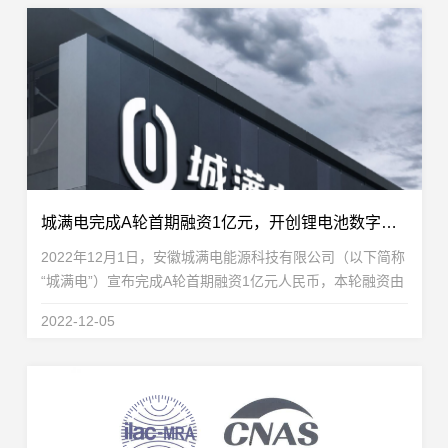
城满电完成A轮首期融资1亿元，开创锂电池数字化运营赛道
2022年12月1日，安徽城满电能源科技有限公司（以下简称
“城满电”）宣布完成A轮首期融资1亿元人民币，本轮融资由
盈科资本携手淄博市经开区产业基金共同参与。城满电此次
2022-12-05
引入政府资金，主要用于持续发展城满电锂电数...