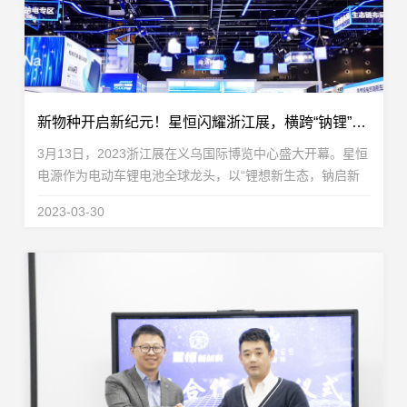
新物种开启新纪元！星恒闪耀浙江展，横跨“钠锂”引全场瞩目
3月13日，2023浙江展在义乌国际博览中心盛大开幕。星恒
电源作为电动车锂电池全球龙头，以“锂想新生态，钠启新
纪元”的王者之姿，亮相浙江展C馆2015展台。本次浙江
2023-03-30
展，星恒引领趋势，看点十足。“第一代全气候超跑钠...