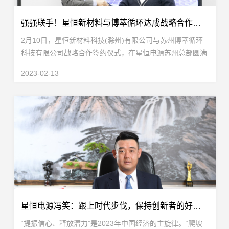
强强联手！星恒新材料与博萃循环达成战略合作，致力于锂电回收及再生利用
2月10日，星恒新材料科技(滁州)有限公司与苏州博萃循环
科技有限公司战略合作签约仪式，在星恒电源苏州总部圆满
举行。双方宣布将在锰基电池回收、材料修复、金属提取以
2023-02-13
及股权投资等层面展开全面深度合作，聚焦锰基电池...
星恒电源冯笑：跟上时代步伐，保持创新者的好奇与奋进
“提振信心、释放潜力”是2023年中国经济的主旋律。“爬坡