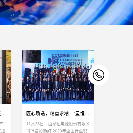
极致探究锰酸锂 星恒携手天目湖先进储能技术研究院创立“双子星联合实验室”
匠心质造，精益求精！“星恒杯”第三届全国自行车与电动自行车装配职业技能总决赛圆满落幕
有
11月28日，由星恒电源股份有限公
先进
司冠名赞助的“2020年全国行业职