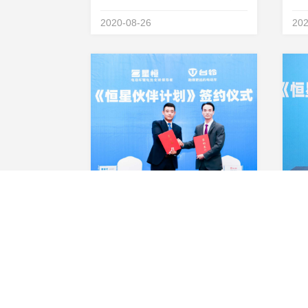
在星恒滁州基地举办了隆重的
举行
2020-08-26
202
&amp;ldquo;恒星伙伴计划
&a
&amp;rdquo;签约仪式。爱玛科技
车正
集团正式加入星恒推出的
计划
&amp;ldquo;恒星伙伴计划
重
&amp;rdquo;，双方...
台铃加盟“恒星伙伴计划”，星恒&amp;台铃新国标超远里程挑战赛再创123.1km 新纪录！
5月25日，星恒锂电池与战略合作
4 
伙伴&amp;mdash;&amp;mdash;
恒
台铃集团，于台铃无锡基地举办
滴
2020-05-26
202
&amp;ldquo;恒星伙伴计划
宣
&amp;rdquo;签约，台铃集团宣布
伴
正式加盟&amp;ldquo;恒星伙伴计
配