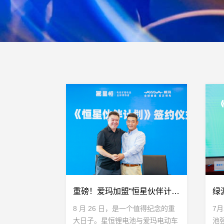
重磅！爱玛加盟“恒星伙伴计划”达成战略合作，星恒&amp;爱玛共创豪锂新时代
8 月 26 日，是一个值得纪念的重
7
大日子。星恒锂电池与爱玛电动车
池