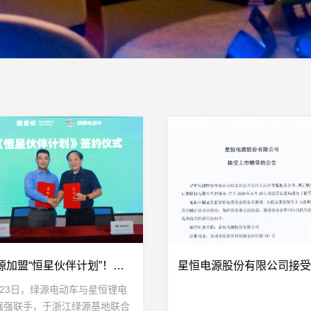
绿源加盟“恒星伙伴计划”！新车K5、K7配套星恒锂电池重磅发布！
月23日，绿源电动车与星恒锂电
强强联手，于浙江绿源基地联合