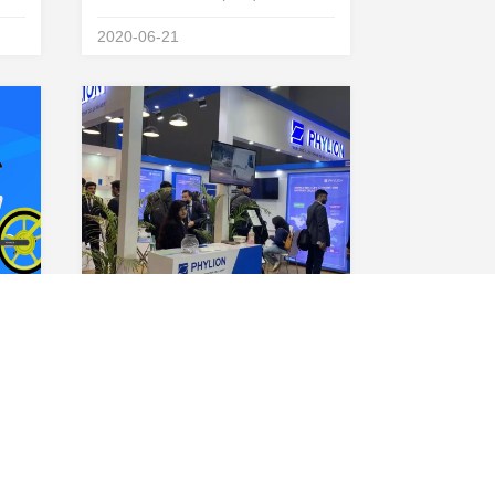
届高工锂电产业峰会
2020-06-21
&amp;rdquo;，在大会上发表了题
为&amp;ldquo;轻型车市场锂电化
&amp;lsquo;会战
&amp;rsquo;&amp;rdquo;的主题
演讲，阐述细分为王，助力...
喜报！星恒携手滴滴出行，共享电单车锂电池配套突破100万组
星恒电源闪耀印度展，本土化优势助力海外市场拓展
滴滴
近日，印度国际汽车配件展览会
的核
（AUTO EXPO）在新德里隆重举
万组
行，这是印度规模最大最权威的汽
2020-02-16
的第
车类展会之一。新年伊始，星恒携
此为
专为印度新能源出行市场量身打造
的推
的产品和智享服务平台，亮相展