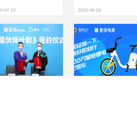
&amp;ldquo;恒星伙伴计划
0-07-23
2020-06-24
mp;rdquo;签约仪式，绿源电动
式加盟&amp;ldquo;恒星伙伴
&amp;rdquo;，成为恒星伙伴
要一员！星恒电源董事长兼总...
星恒与滴滴旗下青桔骑行达成战略合作，青桔正式加盟《恒星伙伴计划》！
月 13 日，星恒与青桔骑行于星
2020年3月，春风送暖，作为
滁州基地举办战略合作签约，滴
出行旗下青桔电单车动力电池
出行旗下共享单车品牌青桔骑行
心供应商，星恒电源达成100
0-04-14
2020-04-03
布正式加盟星恒推出的《恒星伙
锂电池配套，设立了双方合作
计划》。这是继星恒为青桔骑行
一个里程碑。未来 ，双方将以
套锂电池达成 100 万组后，双方
新的起点，继续为共享电单车