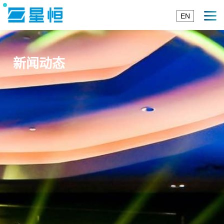
EN
新闻动态