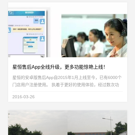
星恒售后App全线升级，更多功能惊艳上线！
星恒的安卓版售后App自2015年1月上线至今，已有6000个
门店用户注册使用。 执着于更好的使用体验，经过数次功
能的改进，本次星恒售后检测App重磅升级了，苹果手机版
2016-03-26
本同时上线！ 新版本售后App，带来更多体验：在...