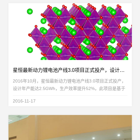
星恒最新动力锂电池产线3.0项目正式投产，设计产能2.5Gh
2016年10月，星恒最新动力锂电池产线3.0项目正式投产，
设计年产能达2.5GWh，生产效率提升52%，此项目是基于
超级锰酸锂，打造的高性价比生产制造体系，将推动电动汽
2016-11-17
车业务快速发展。超级锰酸锂到底&amp;ldquo;超级&...