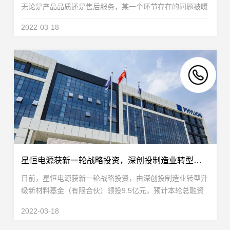
无论是产品品质还是售后服务，某一个环节存在的问题被曝
光，都会引起轩然大波。“3·15”犹如悬在各大品牌头上的达
2022-03-18
摩克利斯之剑，在督促企业规范经营，保障...
星恒电源获新一轮战略投资，深创投制造业转型升级新材料基金领投
日前，星恒电源获新一轮战略投资，由深创投制造业转型升
级新材料基金（有限合伙）领投9.5亿元，预计本轮总融资
金额达15亿元。深创投制造业转型升级新材料基金是国家制
2022-03-18
造业转型升级基金的特定投资载体。承担以无机非金...