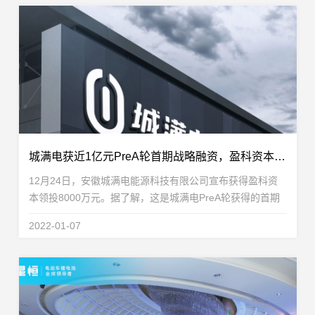
城满电获近1亿元PreA轮首期战略融资，盈科资本领投
12月24日，安徽城满电能源科技有限公司宣布获得盈科资
本领投8000万元。据了解，这是城满电PreA轮获得的首期
战略融资。城满电预计将于2022年1月完成PreA轮第二期战
2022-01-07
略融资。城满电，是一家致力于打造“一站式锂电池...