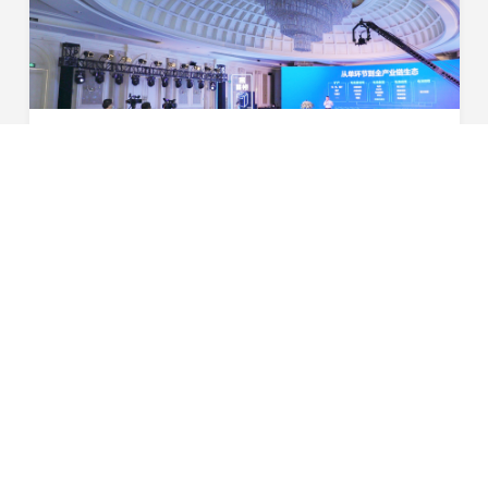
引领进化 星耀未来 | 2022星恒锂电生态进化战略盛大发布！
12月4日，“引领进化，星耀未来 2022星恒锂电生态进化战
略发布会”于广州盛大举行。今年，是星恒电源深耕锂电领
域的第十八年，从创业之初到引领行业蓬勃发展，这场发布
2021-12-14
会对于星恒来说也是一场承前启后、继往开来的里...