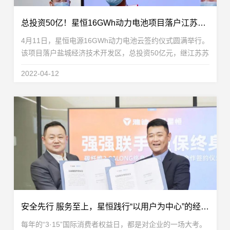
总投资50亿！星恒16GWh动力电池项目落户江苏盐城
4月11日，星恒电源16GWh动力电池云签约仪式圆满举行。
该项目落户盐城经济技术开发区，总投资50亿元，继江苏苏
州基地、安徽滁州基地后，星恒产能版图再次扩大。盐城市
2022-04-12
人民政府副市长、盐城经济技术开发区党工委书记...
安全先行 服务至上，星恒践行“以用户为中心”的经营之道
每年的“3·15”国际消费者权益日，都是对企业的一场大考。