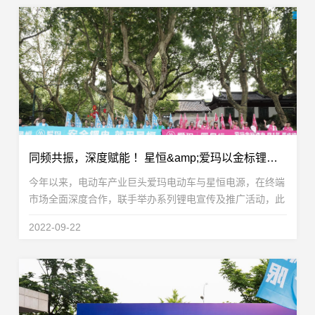
同频共振，深度赋能 ！星恒&amp;爱玛以金标锂电，打赢旺季市场
今年以来，电动车产业巨头爱玛电动车与星恒电源，在终端
市场全面深度合作，联手举办系列锂电宣传及推广活动，此
前在太原、广州举办的多场“锂电安全中国行&amp;金标锂
2022-09-22
电百公里挑战赛”，近日又在杭州进行完美复演，公...