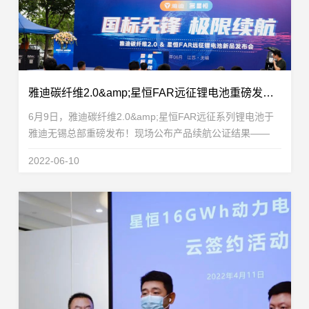
雅迪碳纤维2.0&amp;星恒FAR远征锂电池重磅发布！征服222.4公里极限里程，国标车迈入续航新时代！
6月9日，雅迪碳纤维2.0&amp;星恒FAR远征系列锂电池于
雅迪无锡总部重磅发布！现场公布产品续航公证结果——
FAR远征48V48Ah锂电池222.4公里极限里程技惊四方、“一
2022-06-10
战封王”，成功创下新国标电动车续航里程的新...