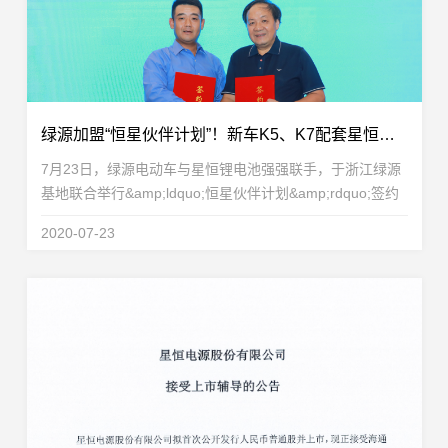
绿源加盟“恒星伙伴计划”！新车K5、K7配套星恒锂电池重磅发布！
7月23日，绿源电动车与星恒锂电池强强联手，于浙江绿源
基地联合举行&amp;ldquo;恒星伙伴计划&amp;rdquo;签约
仪式，绿源电动车正式加盟&amp;ldquo;恒星伙伴计划
2020-07-23
&amp;rdquo;，成为恒星伙伴重要一员！星恒电源董事长兼
总...