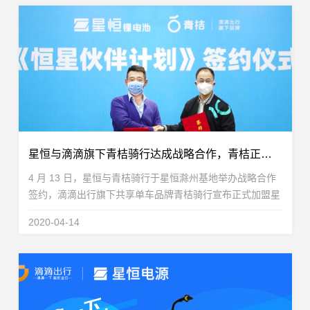
星恒与滴滴旗下青桔骑行达成战略合作，青桔正式加盟《恒星伙伴计划》！
4 月 13 日，星恒与青桔骑行于星恒滁州基地举办战略合作
签约，滴滴出行旗下共享单车品牌青桔骑行宣布正式加盟星
恒推出的《恒星伙伴计划》。这是继星恒为青桔骑行配套锂
2020-04-14
电池达成 100 万组后，双方深化合作，完成战略性...