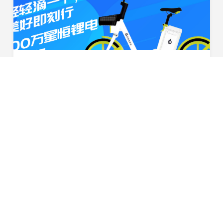
喜报！星恒携手滴滴出行，共享电单车锂电池配套突破100万组
2020年3月，春风送暖，作为滴滴出行旗下青桔电单车动力
电池的核心供应商，星恒电源达成100万组锂电池配套，设
立了双方合作的第一个里程碑。未来 ，双方将以此为新的
2020-04-03
起点，继续为共享电单车的推行普及携手合作，创造更...