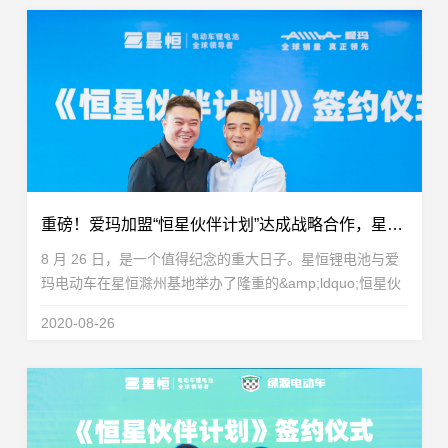
重磅！爱玛加盟“恒星伙伴计划”达成战略合作，星恒&amp;爱玛共创豪锂新时代
8 月 26 日，是一个值得纪念的重大日子。星恒锂电池与爱
玛电动车在星恒滁州基地举办了隆重的&amp;ldquo;恒星伙
伴计划&amp;rdquo;签约仪式。爱玛科技集团正式加入星恒
2020-08-26
推出的&amp;ldquo;恒星伙伴计划&amp;rdquo;，双方...