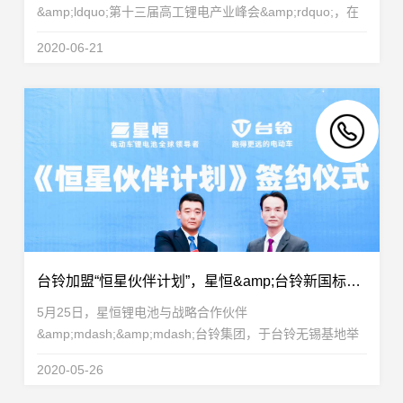
&amp;ldquo;第十三届高工锂电产业峰会&amp;rdquo;，在
大会上发表了题为&amp;ldquo;轻型车市场锂电化
2020-06-21
&amp;lsquo;会战&amp;rsquo;&amp;rdquo;的主题演讲，
阐述细分为王，助力...
台铃加盟“恒星伙伴计划”，星恒&amp;台铃新国标超远里程挑战赛再创123.1km 新纪录！
5月25日，星恒锂电池与战略合作伙伴
&amp;mdash;&amp;mdash;台铃集团，于台铃无锡基地举
办&amp;ldquo;恒星伙伴计划&amp;rdquo;签约，台铃集团
2020-05-26
宣布正式加盟&amp;ldquo;恒星伙伴计划&amp;rdquo;，恒
星伙伴再添一员！星恒...