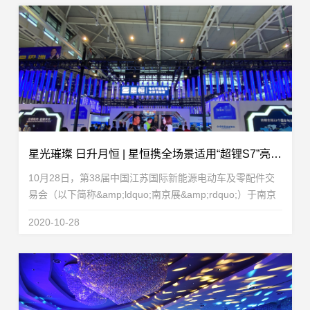
星光璀璨 日升月恒 | 星恒携全场景适用“超锂S7”亮相南京展艳惊四座！
10月28日，第38届中国江苏国际新能源电动车及零配件交
易会（以下简称&amp;ldquo;南京展&amp;rdquo;）于南京
国际博览中心拉开帷幕。南京展一直是业界备受关注的重大
2020-10-28
展会，众多电动车行业企业齐聚一堂，摩拳擦掌，各显...