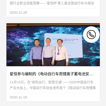
国行业职业技能竞赛——‘星恒杯’第三届全国自行车与电动
车装配职业技能竞赛”总决赛在安徽滁州举行。中国轻工业
2020-11-28
联合会党委常委、中国自行车协会理事长刘素文...
星恒参与编制的《电动自行车用锂离子蓄电池安全使用白皮书》正式发布！
11月19日，在“绿色出行，智慧交通”——2020中国自行车
产业大会上，中国自行车协会发布首个《电动自行车用锂离
子蓄电池安全白皮书》，绿源、星恒重点参与编制！《电动
2020-11-19
自行车用锂离子蓄电池安全使用白皮书》由中国自...