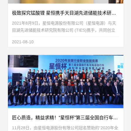
极致探究锰酸锂 星恒携手天目湖先进储能技术研究院创立“双子星联合实验室”
2021年8月9日，星恒电源股份有限公司（星恒电源）与天
目湖先进储能技术研究院有限公司 (TIES)携手，共同创立
“双子星联合实验室”。该联合实验室致力于进行“耐高温长寿
2021-08-10
命高安全的锰酸锂材料和电池技术开发项目”...
匠心质造，精益求精！“星恒杯”第三届全国自行车与电动自行车装配职业技能总决赛圆满落幕
11月28日，由星恒电源股份有限公司冠名赞助的“2020年全