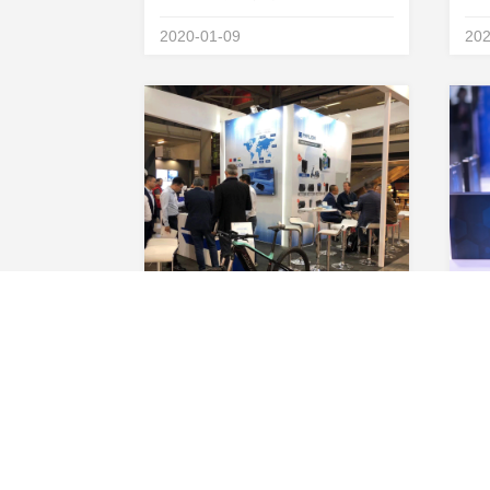
能的要求也越来越高。星恒在充分
电
2020-01-09
202
做好市场需求调研的基础上进行技
早
术层面的深度研发，于2023年推出
研
金砖电池，力求解决电动汽车、家
子
庭生活和商业场景上的...
年，
在米兰，SHOW锂电，星恒电源海外业务版图再添新版块
星
意大利米兰国际摩托车展EICMA，
当
是世界规模最大、历史最悠久的行
影
业展会之一，声誉享誉全球。在这
域
2019-11-24
201
久负盛名，世界顶级的两轮车展会
某
现场，各大国际知名车厂争奇斗
电
艳，纷纷发布新品车型。除了传统
需