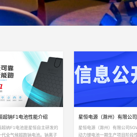
恒超钠F1电池性能介绍
恒超纳F1电池是星恒自主研发的
星恒电源（滁州）有限公司5G
一代全气候超跑钠电池。钠离子
动力锂电池一期生产项目阶段