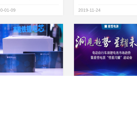
池技术的研究早已开展多年，最
工环境保护验收意见.pdf 2019
0-01-09
2019-11-24
于上世纪八十年代前后开始进行
月24日，星恒电源（滁州）有
发，但相比锂离子电池来说钠离
司组织召开星恒电源（滁州）
电池的批量化生产时间迟了20多
公司5GWh动力锂电池一期生
直到2023年1月12...
目阶段性竣工环境保护...
恒高能铁锂电池产品介绍
今时代，电池已是随处可见并且
2019年10月25日，电动自行
响到生活的方方面面，在出行领
业众企业齐聚南京展，各家展
电池已经成为动力的内核，但在
样百出，异彩纷呈。而处于7号
9-11-09
2019-10-25
些特殊场景和特殊品类上的专用
位的星恒电源，凭借全系列畅
池应用比较罕见。星恒根据市场
品和震撼全场的品牌战略启动
求进行研发和生产，推出高能铁
颖而出。启动会现场，星恒电