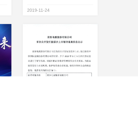
年8
工环境保护验收监测报告表.pdf
2019-11-24
限公
有限
产项
行业龙头，恒星闪耀！星恒电源南京展铸造锂电王者荣耀
星恒电源股份有限公司首次公开发行股票并上市辅导备案信息公示
车行
陈花
馆C
2019-09-17
销产
会脱
源总