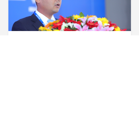
“有安全 有未来”——新国标下锂电池如何选择？ 星恒董事长冯笑娓娓道来
10月26日，第36届南京展开幕，在同期的&amp;ldquo;中国
电动自行车产业发展20年高峰论坛&amp;rdquo;上，星恒电
源董事长冯笑应邀发表了&amp;ldquo;有安全，有未来
2018-10-26
&amp;rdquo;主题演讲，他鞭辟入里的讲解和分析，赢得
了...