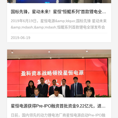
国标先锋，星动未来！星恒“恒鲲系列”首款锂电全球发布会圆满成功！
2019年6月19日，星恒电源&amp;ldquo;国标先锋 星动未来
&amp;mdash;&amp;mdash;恒鲲系列首款锂电全球发布会
&amp;rdquo;在江苏苏州盛大举行。在新国标要求的引领
2019-06-19
下，&amp;ldquo;恒鲲&amp;rdquo;在高安全、高可靠、高
性...
星恒电源获得Pre-IPO融资首批资金9.22亿元，进一步加速资本化进程
日前，国内领先的动力锂电池厂商星恒电源启动Pre-IPO融