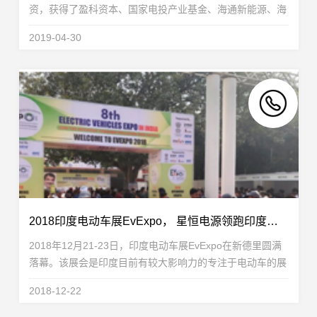
资，获得了盈科资本、国家电投产业基金、海通新能源、海
通创新证券、博信基金及其管理的多支基金共计9.22亿元的
2019-04-30
战略投资，投前估值40.5亿元。。星恒电源在获...
2018印度电动车展EvExpo， 星恒电源领跑印度轻型车锂电市场！
2018年12月21-23日，印度电动车展EvExpo在新德里圆满
落幕。该展会是印度目前有较大影响力的专注于电动车的展
览会，其参展商主要来自于二轮、三轮等轻型电动车企及零
2018-12-22
配件企业。在市场需求和印度政府锂电补贴政策的推...