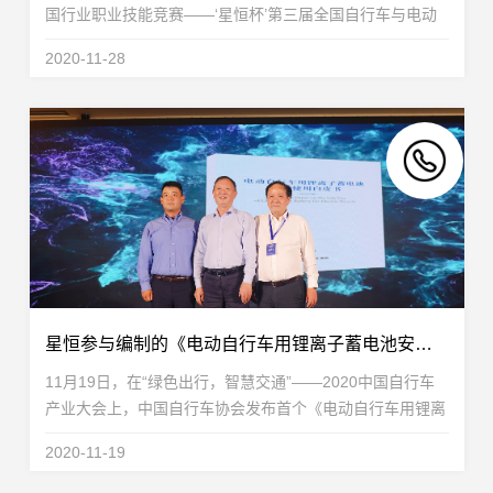
国行业职业技能竞赛——‘星恒杯’第三届全国自行车与电动
车装配职业技能竞赛”总决赛在安徽滁州举行。中国轻工业
2020-11-28
联合会党委常委、中国自行车协会理事长刘素文...
星恒参与编制的《电动自行车用锂离子蓄电池安全使用白皮书》正式发布！
11月19日，在“绿色出行，智慧交通”——2020中国自行车
产业大会上，中国自行车协会发布首个《电动自行车用锂离
子蓄电池安全白皮书》，绿源、星恒重点参与编制！《电动
2020-11-19
自行车用锂离子蓄电池安全使用白皮书》由中国自...