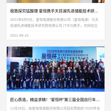
极致探究锰酸锂 星恒携手天目湖先进储能技术研究院创立“双子星联合实验室”
2021年8月9日，星恒电源股份有限公司（星恒电源）与天
目湖先进储能技术研究院有限公司 (TIES)携手，共同创立
“双子星联合实验室”。该联合实验室致力于进行“耐高温长寿
2021-08-10
命高安全的锰酸锂材料和电池技术开发项目”...
匠心质造，精益求精！“星恒杯”第三届全国自行车与电动自行车装配职业技能总决赛圆满落幕
11月28日，由星恒电源股份有限公司冠名赞助的“2020年全