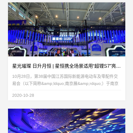
星光璀璨 日升月恒 | 星恒携全场景适用“超锂S7”亮相南京展艳惊四座！
10月28日，第38届中国江苏国际新能源电动车及零配件交
易会（以下简称&amp;ldquo;南京展&amp;rdquo;）于南京
国际博览中心拉开帷幕。南京展一直是业界备受关注的重大
2020-10-28
展会，众多电动车行业企业齐聚一堂，摩拳擦掌，各显...