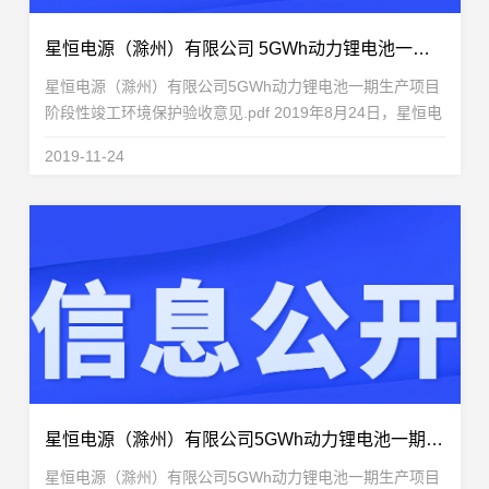
星恒电源（滁州）有限公司 5GWh动力锂电池一期生产项目 阶段性竣工环境保护验收意见
星恒电源（滁州）有限公司5GWh动力锂电池一期生产项目
阶段性竣工环境保护验收意见.pdf 2019年8月24日，星恒电
源（滁州）有限公司组织召开星恒电源（滁州）有限公司
2019-11-24
5GWh动力锂电池一期生产项目阶段性竣工环境保护...
星恒电源（滁州）有限公司5GWh动力锂电池一期生产项目阶段性竣工环境保护验收监测报告表
星恒电源（滁州）有限公司5GWh动力锂电池一期生产项目