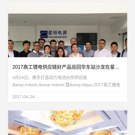
2017高工锂电供应链好产品巡回华东站沙龙在星恒获得圆满成功
4月24日，携手打造动力电池伙伴供应链
&amp;mdash;&amp;mdash;暨&amp;ldquo;2017高工锂电
供应链好产品巡回华东站沙龙&amp;rdquo;在星恒电源股份
2017-04-24
有限公司获得圆满成功。本次沙龙吸引了来自电池、材料、
设备等领域的50多...