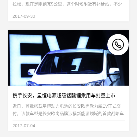
拉松，现在是刚跑完5公里，这个时候附近有补给站，不少
队友会喝点水补充能量，星恒作为参赛选手，跟上了第一阵
2017-09-30
营，为了给接下来37公里做准备，因此也选择做些补...
携手长安，星恒电源超级锰酸锂乘用车批量上市
近日，首批搭载星恒动力电池的长安欧尚欧力威EV正式交
付。该款车型是长安欧尚品牌涉猎新能源领域的首款战略车
型，也是依托长安汽车全球研发体系，在新能源汽车共享领
2017-07-04
域的研发资源和研究成果，拥有35kWh高效锂电池...