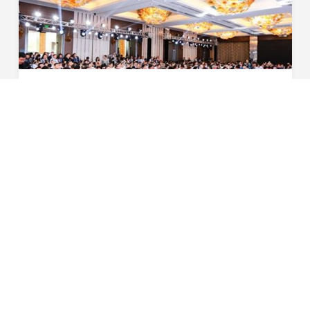
星恒受邀出席第九届全球汽车产业峰会
4月20日，作为全中国最大规模的上海车展官方同期活动之
一，本届峰会由盖世汽车主办、上海市国际展览有限公司联
合主办，峰会规模高达人次。本届峰会参会企业多达余家，
2017-04-20
超过家媒体对峰会进行全程报道。首先我对星恒电源...