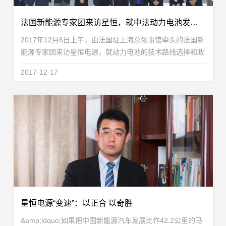
法国新能源专家团来访星恒，就中法动力电池发展展开交流
2017年12月6日上午，由法国驻上海总领事馆牵头的法国新
能源专家团来访星恒电源，就动力电池的技术路线选择和政
策环境与星恒电源技术核心团队做了深入交流和探讨。到访
2017-12-17
星恒的法国专家团成员分别在电化学储能材料、电池...
星恒电源“变速”：以正合 以奇胜
&amp;ldquo;如果把中国新能源汽车发展比作42.2公里的马