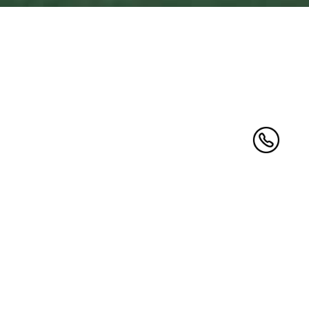
家用储能产品解决方案
星恒专为家庭应用设计的储能锂电池，确保安全用电保障，
电池容量扩展,安装更加方便，解决生活用电供应需求，保护
家庭不受断电困扰。