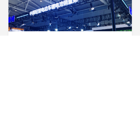
标杆立鼎！星恒高安全高性能双极锂电方案震撼济南展
8月22日，2025第24届中国（济南）新能源电动车三轮车及
零部件展览会（简称“济南展”）盛大启幕。作为蝉联轻型车
锂电池销量冠军宝座的行业领军者，星恒锂电池强势登陆济
2025-08-22
南展S5-08展位，携颠覆性的高安全+高性能双优...