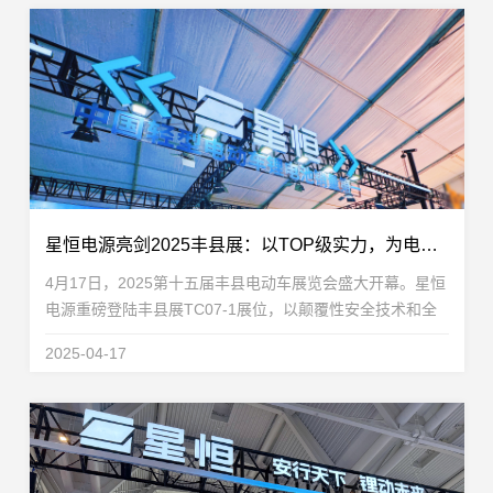
星恒电源亮剑2025丰县展：以TOP级实力，为电三锂电行业立标杆
4月17日，2025第十五届丰县电动车展览会盛大开幕。星恒
电源重磅登陆丰县展TC07-1展位，以颠覆性安全技术和全
场景产品矩阵，强势进军三轮车锂电池领域。作为全球轻型
2025-04-17
车锂电池销量七连冠的行业标杆，星恒电源以硬核科...