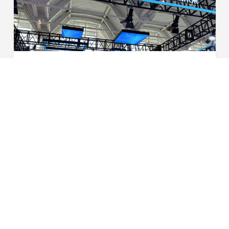
奏响新国标时代锂电冲锋号，星恒携多场景新品亮剑天津展
随着GB 17761-2024的正式发布，中国电动两轮车行业迈入
高安全、高标准发展的新阶段。作为新国标修订发布后的行
业首展，2025第二十三届中国北方国际电动车自行车展览
2025-03-29
会（以下简称“天津展”）被赋予了“产业升级风向...