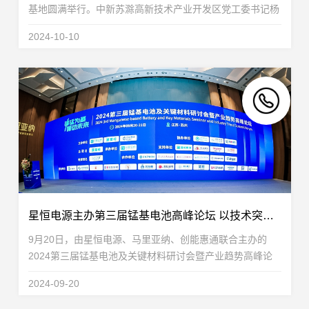
基地圆满举行。中新苏滁高新技术产业开发区党工委书记杨
广兰，党工委委员郭永付、刘军章、王宪亮、吕跃跃，中新
2024-10-10
苏滁（滁州）开发有限公司副总裁左磊，园区管委...
星恒电源主办第三届锰基电池高峰论坛 以技术突破推动产业应用
9月20日，由星恒电源、马里亚纳、创能惠通联合主办的
2024第三届锰基电池及关键材料研讨会暨产业趋势高峰论
坛在苏州启幕。本次大会汇聚了300余位来自中国科学院、
2024-09-20
清华大学、北京大学、复旦大学、南京大学、哈尔滨工业...