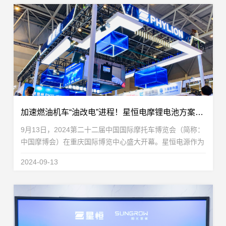
加速燃油机车“油改电”进程！星恒电摩锂电池方案惊艳摩博会
9月13日，2024第二十二届中国国际摩托车博览会（简称：
中国摩博会）在重庆国际博览中心盛大开幕。星恒电源作为
轻型车锂电池全球领导者，携高性能电摩锂电池全域解决方
2024-09-13
案高能亮相N1-1T48展位。凭借在锂电池领域深耕...