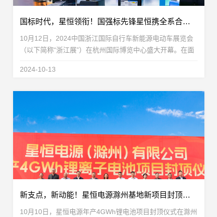
国标时代，星恒领衔！国强标先锋星恒携全系合规解决方案重磅亮相浙江展
10月12日，2024中国浙江国际自行车新能源电动车展览会
（以下简称“浙江展”）在杭州国际博览中心盛大开幕。在面
临《电动自行车用锂离子蓄电池安全技术规范》（GB
2024-10-13
43854-2024，以下简称“国强标”）强制性国家标准实...
新支点，新动能！星恒电源滁州基地新项目封顶仪式圆满举行
10月10日，星恒电源年产4GWh锂电池项目封顶仪式在滁州