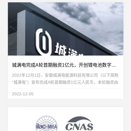
城满电完成A轮首期融资1亿元，开创锂电池数字化运营赛道
2022年12月1日，安徽城满电能源科技有限公司（以下简称
“城满电”）宣布完成A轮首期融资1亿元人民币，本轮融资由
盈科资本携手淄博市经开区产业基金共同参与。城满电此次
2022-12-05
引入政府资金，主要用于持续发展城满电锂电数...