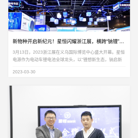
新物种开启新纪元！星恒闪耀浙江展，横跨“钠锂”引全场瞩目
3月13日，2023浙江展在义乌国际博览中心盛大开幕。星恒
电源作为电动车锂电池全球龙头，以“锂想新生态，钠启新
纪元”的王者之姿，亮相浙江展C馆2015展台。本次浙江
2023-03-30
展，星恒引领趋势，看点十足。“第一代全气候超跑钠...