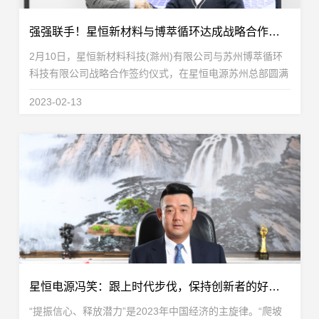
强强联手！星恒新材料与博萃循环达成战略合作，致力于锂电回收及再生利用
2月10日，星恒新材料科技(滁州)有限公司与苏州博萃循环
科技有限公司战略合作签约仪式，在星恒电源苏州总部圆满
举行。双方宣布将在锰基电池回收、材料修复、金属提取以
2023-02-13
及股权投资等层面展开全面深度合作，聚焦锰基电池...
星恒电源冯笑：跟上时代步伐，保持创新者的好奇与奋进
“提振信心、释放潜力”是2023年中国经济的主旋律。“爬坡