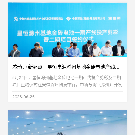
芯动力 新起点｜星恒电源滁州基地金砖电池产线投产剪彩及二期项目签约仪式圆满举行
5月24日，星恒滁州基地金砖电池一期产线投产剪彩及二期
项目签约仪式在安徽滁州圆满举行。中新苏滁（滁州）开发
有限公司总裁何建埠，滁州市政协秘书长蒋新志，滁州市科
2023-06-26
技局局长周成东，中新苏滁高新区党工委副书记刘东...