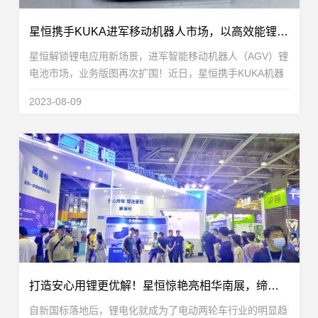
星恒携手KUKA进军移动机器人市场，以高效能锂电池突破AGV应用难点
星恒解锁锂电应用新场景，进军智能移动机器人（AGV）锂
电池市场，业务版图再次扩围！近日，星恒携手KUKA机器
人，推出搭载星恒高能铁锂系列电池的高效能AGV锂电池解
2023-08-09
决方案。以优越的循环寿命、优异的低温性...
打造安心用锂更优解！星恒惊艳亮相华南展，缔造智享安全骑行新时代
自新国标落地后，锂电化就成为了电动两轮车行业的明显趋