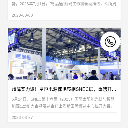
势。2023年7月1日，“粤品通”赋码工作将全面推进，众所周
知，2021年浙品码实施后，就引爆了当地的换购浪潮。可
2023-08-08
以预见，在粤品通的带动下，广东市场同样将迎来...
超薄实力派！星恒电源惊艳亮相SNEC展，重磅开启“用电自由”时代
5月24日，SNEC第十六届（2023）国际太阳能光伏与智慧
能源(上海)大会暨展览会在上海新国际博览中心拉开大幕。
星恒电源作为全球领先的新能源综合解决方案提供商，及高
2023-06-27
性能储能电池解决方案领导者，凭借超薄实力派家...