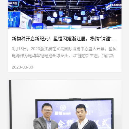
新物种开启新纪元！星恒闪耀浙江展，横跨“钠锂”引全场瞩目
3月13日，2023浙江展在义乌国际博览中心盛大开幕。星恒
电源作为电动车锂电池全球龙头，以“锂想新生态，钠启新
纪元”的王者之姿，亮相浙江展C馆2015展台。本次浙江
2023-03-30
展，星恒引领趋势，看点十足。“第一代全气候超跑钠...