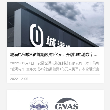
城满电完成A轮首期融资1亿元，开创锂电池数字化运营赛道
2022年12月1日，安徽城满电能源科技有限公司（以下简称
“城满电”）宣布完成A轮首期融资1亿元人民币，本轮融资由
盈科资本携手淄博市经开区产业基金共同参与。城满电此次
2022-12-05
引入政府资金，主要用于持续发展城满电锂电数...