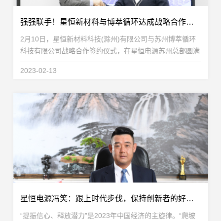
强强联手！星恒新材料与博萃循环达成战略合作，致力于锂电回收及再生利用
2月10日，星恒新材料科技(滁州)有限公司与苏州博萃循环
科技有限公司战略合作签约仪式，在星恒电源苏州总部圆满
举行。双方宣布将在锰基电池回收、材料修复、金属提取以
2023-02-13
及股权投资等层面展开全面深度合作，聚焦锰基电池...
星恒电源冯笑：跟上时代步伐，保持创新者的好奇与奋进
“提振信心、释放潜力”是2023年中国经济的主旋律。“爬坡