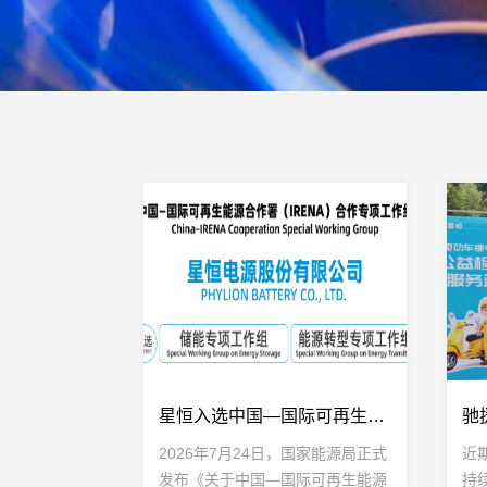
星恒入选中国—国际可再生能源署（IRENA）合作能源转型和储能专项工作组
2026年7月24日，国家能源局正式
近
发布《关于中国—国际可再生能源
持