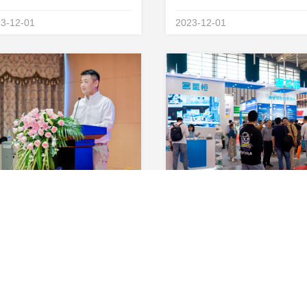
，让高大上的科技进入寻常百姓
的，让高大上的科技进入寻常
3-12-01
2023-12-01
同样是伟大的。作为人类历史上
家同样是伟大的。作为人类历
伟大发明之一的锂电技术 ，自其
最伟大发明之一的锂电技术 ，
生之日起就深刻改变了人们的生
诞生之日起就深刻改变了人们
式。值此星恒成立2...
活方式。值此星恒成立2...
星恒电源冯笑：锂电即将迎来收获的季节
耕夏忙，秋收冬藏。2023年10
10月26日，2023第40届中国
26日，星恒电源董事长兼总裁冯
国际新能源电动车及零部件交
在南京电动车展“新国标后中国
(简称：南京展)在南京国际博
3-10-30
2023-10-30
动两轮车的提升应变和发展趋
心盛大开幕，馆内到处拥堵的
”论坛上表示：“秋天是收获的季
再次证实了展会的异常火爆。
，现在，锂电的秋天要来了。”
全球电动车锂电池领导品牌，