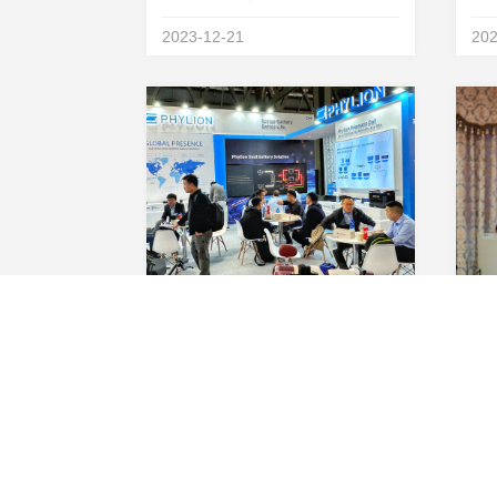
20周年品牌盛典，于安徽滁州圆满
的
2023-12-21
202
举行。20年来，星恒电源以“做老
家
百姓有幸福感的锂电池”为初心，
最
以推动锂电普及为使命，与中国锂
诞
电产业共成长，为锂...
活方
全速进军欧洲电摩市场！星恒携全新电摩锂电池方案亮相EICMA
11月7日-12日，第80届意大利米
春
兰国际两轮车展览会（EICMA）在
月
米兰国际会展中心盛大开幕。星恒
笑
2023-11-09
202
电源作为两轮车锂电池行业的龙头
电
企业，本次携全新的电动摩托车锂
势
电池方案、E-Bike锂电池解决方案
节