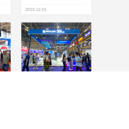
百姓
的，让高大上的科技进入寻常百姓
2023-12-01
史上
家同样是伟大的。作为人类历史上
自其
最伟大发明之一的锂电技术 ，自其
的生
诞生之日起就深刻改变了人们的生
活方式。值此星恒成立2...
掌舵锂电安全技术！星恒锂电硬核亮相南京展，安全体系全面领跑
人气狂飙！星恒重磅亮相摩博会，全面加速进军电摩锂电池领域
江苏
9月15日，2023第二十一届中国国
易会
际摩托车博览会（简称：中国摩博
览中
会）在重庆国际博览中心开幕，电
2023-09-21
观众
动摩托车展区参展品牌创下历史新
作为
高，好看、好玩、更好骑的电摩产
星恒
品迎来了络绎不绝的观展人群，直