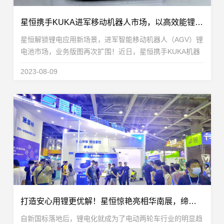
星恒携手KUKA进军移动机器人市场，以高效能锂电池突破AGV应用难点
星恒解锁锂电应用新场景，进军智能移动机器人（AGV）锂
电池市场，业务版图再次扩围！近日，星恒携手KUKA机器
人，推出搭载星恒高能铁锂系列电池的高效能AGV锂电池解
2023-08-09
决方案。以优越的循环寿命、优异的低温性...
打造安心用锂更优解！星恒惊艳亮相华南展，缔造智享安全骑行新时代
自新国标落地后，锂电化就成为了电动两轮车行业的明显趋