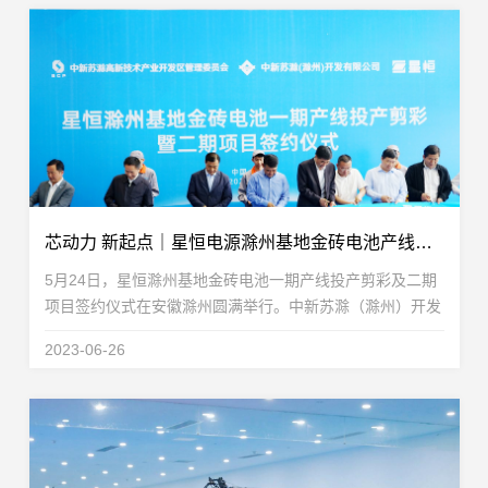
芯动力 新起点｜星恒电源滁州基地金砖电池产线投产剪彩及二期项目签约仪式圆满举行
5月24日，星恒滁州基地金砖电池一期产线投产剪彩及二期
项目签约仪式在安徽滁州圆满举行。中新苏滁（滁州）开发
有限公司总裁何建埠，滁州市政协秘书长蒋新志，滁州市科
2023-06-26
技局局长周成东，中新苏滁高新区党工委副书记刘东...