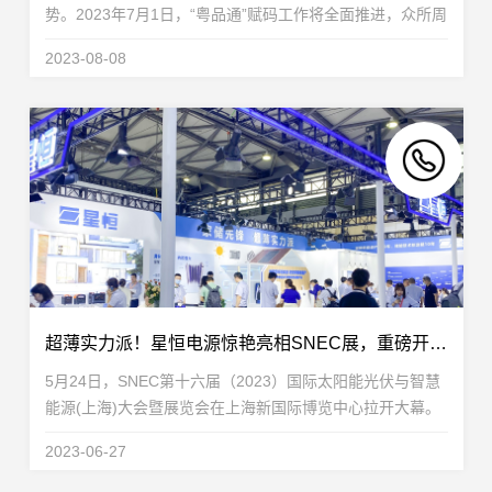
势。2023年7月1日，“粤品通”赋码工作将全面推进，众所周
知，2021年浙品码实施后，就引爆了当地的换购浪潮。可
2023-08-08
以预见，在粤品通的带动下，广东市场同样将迎来...
超薄实力派！星恒电源惊艳亮相SNEC展，重磅开启“用电自由”时代
5月24日，SNEC第十六届（2023）国际太阳能光伏与智慧
能源(上海)大会暨展览会在上海新国际博览中心拉开大幕。
星恒电源作为全球领先的新能源综合解决方案提供商，及高
2023-06-27
性能储能电池解决方案领导者，凭借超薄实力派家...