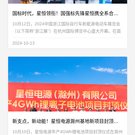
国标时代，星恒领衔！国强标先锋星恒携全系合规解决方案重磅亮相浙江展
10月12日，2024中国浙江国际自行车新能源电动车展览会
（以下简称“浙江展”）在杭州国际博览中心盛大开幕。在面
临《电动自行车用锂离子蓄电池安全技术规范》（GB
2024-10-13
43854-2024，以下简称“国强标”）强制性国家标准实...
新支点，新动能！星恒电源滁州基地新项目封顶仪式圆满举行
10月10日，星恒电源年产4GWh锂电池项目封顶仪式在滁州