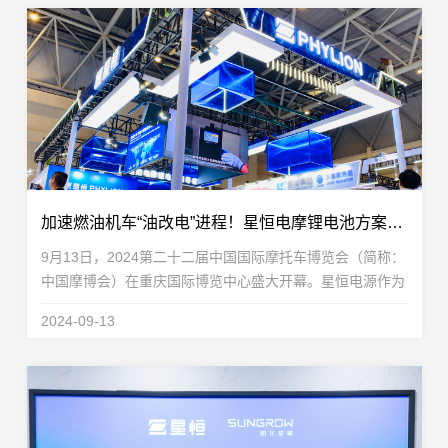
加速燃油机车“油改电”进程！星恒电摩锂电池方案惊艳摩博会
9月13日，2024第二十二届中国国际摩托车博览会（简称：
中国摩博会）在重庆国际博览中心盛大开幕。星恒电源作为
轻型车锂电池全球领导者，携高性能电摩锂电池全域解决方
2024-09-13
案高能亮相N1-1T48展位。凭借在锂电池领域深耕...