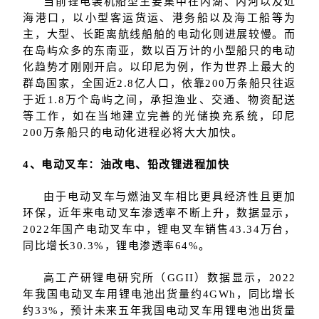
当前锂电装机船型主要集中在内湖、内河以及近
海港口，以小型客运货运、港务船以及海工船等为
主，大型、长距离航线船舶的电动化则进展较慢。而
在岛屿众多的东南亚，数以百万计的小型船只的电动
化趋势才刚刚开启。以印尼为例，作为世界上最大的
群岛国家，全国近2.8亿人口，依靠200万条船只往返
于近1.8万个岛屿之间，承担渔业、交通、物资配送
等工作，如在当地建立完善的光储换充系统，印尼
200万条船只的电动化进程必将大大加快。
4、电动叉车：油改电、铅改锂进程加快
由于电动叉车与燃油叉车相比更具经济性且更加
环保，近年来电动叉车渗透率不断上升，数据显示，
2022年国产电动叉车中，锂电叉车销售43.34万台，
同比增长30.3%，锂电渗透率64%。
高工产研锂电研究所（GGII）数据显示，2022
年我国电动叉车用锂电池出货量约4GWh，同比增长
约33%，预计未来五年我国电动叉车用锂电池出货量