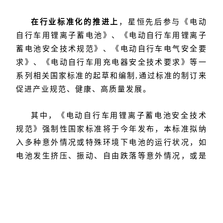
在行业标准化的推进上
，星恒先后参与《电动
自行车用锂离子蓄电池》、《电动自行车用锂离子
蓄电池安全技术规范》、《电动自行车电气安全要
求》、《电动自行车用充电器安全技术要求》等一
系列相关国家标准的起草和编制,通过标准的制订来
促进产业规范、健康、高质量发展。
其中，《电动自行车用锂离子蓄电池安全技术
规范》强制性国家标准将于今年发布，本标准拟纳
入多种意外情况或特殊环境下电池的运行状况，如
电池发生挤压、振动、自由跌落等意外情况，或是
处于低气压、高低温等特殊环境。此外，标准还明
确了电池组管理系统（BMS）功能，细化了数据上
传功能、自由跌落等测试方法；增加了电池组提手
强度、盐雾等安全项目；提高了对电池（单体）的