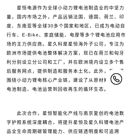
星恒电源作为全球小动力锂电池制造业的中坚力
量，国内市场之外，产品远销法国、德国、荷兰、印
度、东南亚等全球30多个国家和地区，已成为电动自
行车、E-Bike、家庭储能、电摩等多个锂电池应用市
场的主力供应商。星久科是星恒海外子公司，专注为
欧洲市场提供电池整体解决方案，现已在荷兰和匈牙
利分别设立分公司和工厂，并在欧洲境内设立多个售
后服务网点，提供制造和服务本土化。此外，星恒还
围绕小动力锂电核心产业链，建设了从原材料制备、
电池制造、电池运营到回收再生的循环生态。
此次合作，
星恒智能化产线与南京复创的电池数
字护照系统深度耦合，将提升星恒及星久科锂电池产
品全生命周期碳管理能力、供应链透明度和可追溯