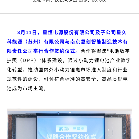
发布时间：2025-03-12 浏览：8676次
3月11日，星恒电源股份有限公司及子公司星久
科能源（苏州）有限公司与南京复创智能制造技术有
限责任公司举行合作签约仪式。
合作将聚焦“电池数字
护照（DPP）”体系建设，通过小动力锂电池产业数字
化转型，推动国内外小动力锂电
市场准入制度
和行业
规范性的建设，引领符合标准的高安全、高品质锂电
池成为市场主流。