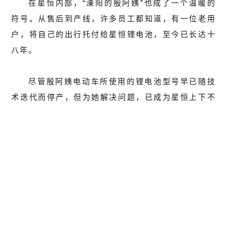
在星恒内部，“溧阳的殷阿姨”也成了一个温暖的
符号。从售后到产线，许多员工都知道，有一位老用
户，将自己的出行托付给星恒锂电池，至今已长达十
八年。
尽管殷阿姨电动车所使用的锂电池型号早已随技
术迭代而停产，但为她解决问题，已成为星恒上下不
言而喻的共识：生产部门设法重新调配资源，专门生
产匹配的电芯；采购团队多方寻访，确保配件齐全；
高度智能化的全自动产线完成电芯和配件的精密组
装；测试中心对电池成品进行严格的性能与安全检
验。最终，一块崭新的电池，被郑重送到殷阿姨手
中。