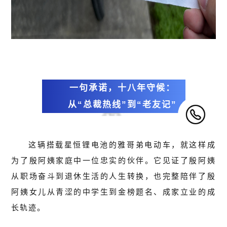
一句承诺，十八年守候：
从“总裁热线”到“老友记”
这辆搭载星恒锂电池的雅哥弟电动车，就这样成
为了殷阿姨家庭中一位忠实的伙伴。它见证了殷阿姨
从职场奋斗到退休生活的人生转换，也完整陪伴了殷
阿姨女儿从青涩的中学生到金榜题名、成家立业的成
长轨迹。