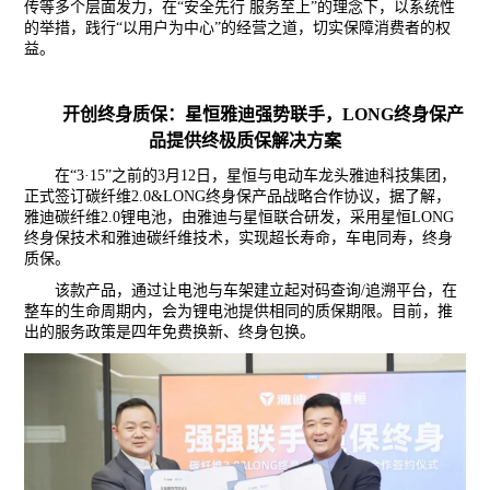
传等多个层面发力，在
“安全先行 服务至上”的理念下，以系统性
的举措，践行“以用户为中心”的经营之道，切实保障消费者的权
益。
开创终身质保：星恒雅迪强势联手，
LONG终身保产
品提供终极质保解决方案
在
“3·15”之前
的
3月12日
，星恒与电动车龙头雅迪科技集团，
正式签订碳纤维
2.0&LONG终身保产品战略合作协议，据了解，
雅迪碳纤维2.0锂电池，由雅迪与星恒联合研发，采用星恒LONG
终身保技术和雅迪碳纤维技术，实现超长寿命，车电同寿，终身
质保。
该款
产品
，通过让电池与车架建立起对码查询
/追溯平台，在
整车的生命周期内，
会
为锂电池提供相
同
的质保期限
。
目前
，
推
出的服务政策是四年免费换新、终身包换
。