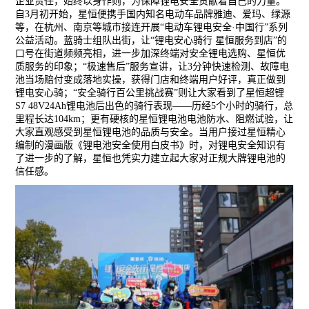
企业责任，始终以身作则，为保障锂电安全贡献着自己的力量。
自
3月初开始，星恒便携手国内知名电动车品牌雅迪、爱玛、绿源
等，在杭州、南京等城市接连开展“电动车锂电安全·中国行”系列
公益活动。蓝骑士组队出街，让“锂电安心骑行
星恒服务到店
”的
口号在街道频频亮相，进一步加深终端对安全锂电选购、星恒优
质服务的印象
；
“极速售后”服务宣讲，让
3分钟快速检测、故障电
池当场赔付
变成落地实操，获得门店和终端用户好评，真正做到
锂电安心骑；
“安全骑行百公里挑战赛”则让大家看到了
星恒超锂
S7 48V24Ah锂电池
后出色的骑行表现
——历经
5个小时的骑行，总
里程长达104km
；更有硬核的星恒锂电池电池防水、阻燃试验，让
大家直观感受到星恒锂电池的品质与安全。当用户接过星恒精心
编制的漫画版《锂电池安全使用白皮书》时，对锂电安全知识有
了进一步的了解，星恒也凭实力建立起大家对正规大牌锂电池的
信任感。