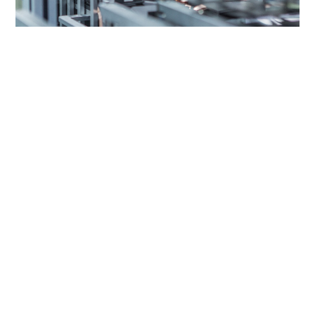
同时，星恒
在
材料安全、电芯安全、
BMS安全、PACK设计、
专用安全充电器和安全标准认证环节
独创
“六大安全体系”，
应对
轻型车用锂电池复杂
的
应用场景
，为用户提供极致的安全防护
。
五星级售后：星恒的消费者权益保护，不止
“3·
15
”
产品品质安全要守牢，售后服务更要做好提升配套。这是因
为电动自行车使用周期长，但作为关键元器件的锂电池却是相对
容易损耗的部分。因此，锂电企业售后服务的提升，也决定着品
牌产品的口碑。而优秀的售后服务，不应该只在
“3·
15
”期间被重
视，而是要在解决用户根本问题的需求上，建立更长效优质的服
务机制。