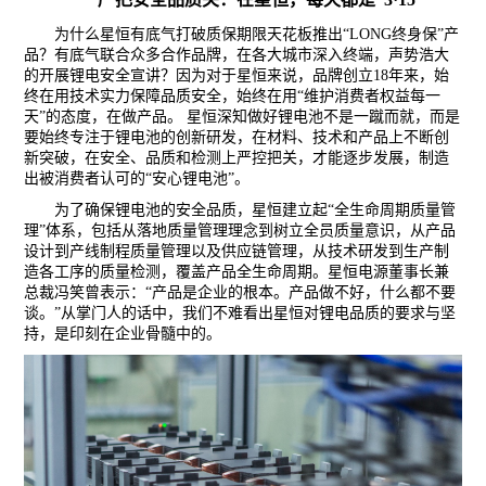
为什么星恒有底气打破质保期限天花板推出
“LONG终身保”产
品？有底气联合众多合作品牌，在各大城市深入终端，声势浩大
的开展锂电安全宣讲？因为对于星恒来说，品牌创立18年来，始
终在用技术实力保障品质安全，始终在用“维护消费者权益每一
天”的态度，在做产品。
星恒深知做好
锂电池不是一蹴而就
，而是
要
始终专注于锂电池的创新研发
，
在材料、技术和产品上不断创
新突破
，在安全、品质和检测上严控把关，才能逐步发展，制造
出被消费者认可的
“安心锂电池”。
为了确保锂电池的安全品质，
星恒
建立起
“全生命周期质量管
理”
体系
，包括从落地质量管理理念到树立全员质量意识，从产品
设计到产线制程质量管理以及供应链管理，从技术研发到生产制
造各工序的质量检测，覆盖产品全生命周期。
星恒电源董事长兼
总裁冯笑曾表示：
“产品是企业的根本。产品做不好，什么都不要
谈。”从掌门人的话中，我们不难看出星恒对锂电品质的要求与坚
持，是印刻在企业骨髓中的。