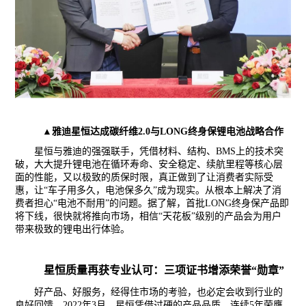
▲雅迪星恒达成碳纤维
2.0与LONG终身保锂电池战略合作
星恒与雅迪的强强联手，凭借材料、结构、
BMS上的技术突
破，大大提升锂电池在循环寿命、安全稳定、续航里程等核心层
面的性能，又以极致的质保时限，真正做到了让消费者实际受
惠，让“车子用多久，电池保多久”成为现实。从根本上解决了消
费者担心“电池不耐用”的问题。据了解，首批LONG终身保产品即
将下线，很快就将推向市场，相信“天花板”级别的产品会为用户
带来极致的锂电出行体验。
星恒质量再获专业认可：三项证书增添荣誉
“勋章”
好产品、好服务，经得住市场的考验，也必定会收到行业的
良好回馈。
2022年3月，
星恒凭借过硬的产品品质，
连续
5年
荣膺