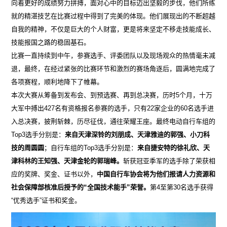
向着更好的成绩努力拼搏，面对心中的目标迈出坚毅的步伐，他们所练
就的精湛技艺在比赛过程中得到了完美的体现。他们展现出的不断超越
自我的精神，不仅是巨大的个人财富，更是将来坚定不移走技能成长、
技能报国之路的稳固基石。
比赛一直持续到中午，参赛选手、评委团队以及现场观众的热情毫未减
退，最终，在经过紧张的比赛环节和激烈的赛场角逐后，圆满地完成了
各项赛程，顺利地降下了帷幕。
本次大赛从筹备到发布会、到预选赛、再到总决赛，历时5个月，十万
大军中搏出427名有资格报名参赛的选手，只有22家企业的60名选手进
入总决赛，披荆斩棘，历尽征伐，通往荣耀王座。最终电动自行车组的
Top3选手分别是：
来自天津深铃的刘朋成、天津雅迪的郭强、小刀科
技的周圆圆
；自行车组的Top3选手分别是：
来自捷安特的徐礼欣、天
津科林的王知强、天津金轮的郭瑞峰。
斩获冠亚季军的选手除了荣获相
应的奖牌、奖金、证书以外，
中国自行车协会将为他们报请人力资源和
社会保障部核准后授予的“全国技术能手”荣誉。
第4至第30名选手获得
“优秀选手”证书和奖金。