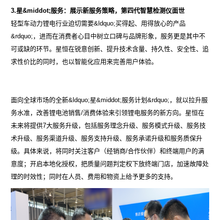
3.
星&middot;服务：展示新服务策略，第四代智慧检测仪面世
轻型车动力锂电行业迫切需要&ldquo;买得起、用得放心的产品
&rdquo;，进而在消费者心目中树立口碑与品牌形象，服务更是其中不
可或缺的环节。星恒在锐意创新、提升技术含量、持久性、安全性、追
求性价比的同时，也以智能化应用来完善用户体验。
面向全球市场的全新&ldquo;星&middot;服务计划&rdquo;，就以拉升服
务水准，改善锂电池销售/消费体验来引领锂电服务的新方向。星恒在
未来将提供7大服务升级，包括服务理念升级、服务模式升级、服务技
术升级、服务渠道升级、服务支持升级、服务承诺升级和服务质保升
级。具体来说，将同时关注客户（经销商/合作伙伴）和终端用户的满
意度；开启本地化授权，把质量问题判定权下放终端门店，加速故障处
理的时效性；同时在人员、费用和物资上给予更多的支持。