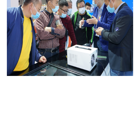
南京展现场，展示了刚刚交付的星恒第4代智慧检测仪（Smart Star
4.0）。作为售后服务的一件利器，它能实现3分钟快速检测、适配星恒
所有产品、实现远程智能交互和当天完成赔付，更好、更快地贴近用
户、服务用户。
4.
星&middot;制造+星&middot;品牌：精工制造，1600万组电池下