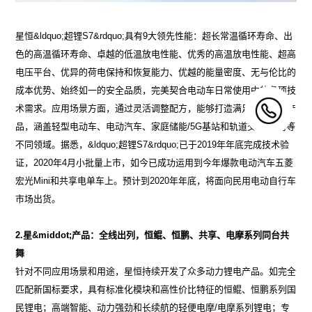
星恒&ldquo;超锂S7&rdquo;具有9大领先性能：超长常温循环寿命、出
色的高温循环寿命、卓越的低温放电性能、优秀的高温放电性能、超高
电压平台、优异的荷电保持和恢复能力、优越的能量密度、无与伦比的
成本优势、始终如一的安全品质，完美契合电动车日常使用中的各项技
术需求。应用场景方面，通过灵活调整配方，能够打造满足多用途的产
品，涵盖轻型电动车、电动汽车、家庭储能/5G基站和轨道交通/船用等
不同领域。据悉，&ldquo;超锂S7&rdquo;已于2019年年底完成技术验
证，2020年4月小批量上市，如今已成功运用到今年爆款电动汽车五菱
宏光Mini和共享电单车上。预计到2020年年底，将面向民用电动自行车
市场出货。
2.
星&middot;产品：全线出列，恒鲲、恒鹏、共享、电摩系列同台共
舞
针对不同应用场景和用途，星恒持续开发了众多动力锂电产品。如完全
匹配新国标要求，具有标准化模块和高性价比特征的恒鲲、恒鹏系列国
民锂电；高端智能、动力强劲和长续航的轻便电摩/电摩系列锂电；专