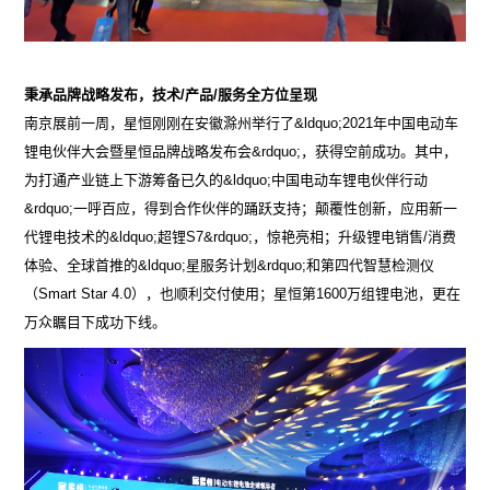
秉承品牌战略发布，技术/产品/服务全方位呈现
南京展前一周，星恒刚刚在安徽滁州举行了&ldquo;2021年中国电动车
锂电伙伴大会暨星恒品牌战略发布会&rdquo;，获得空前成功。其中，
为打通产业链上下游筹备已久的&ldquo;中国电动车锂电伙伴行动
&rdquo;一呼百应，得到合作伙伴的踊跃支持；颠覆性创新，应用新一
代锂电技术的&ldquo;超锂S7&rdquo;，惊艳亮相；升级锂电销售/消费
体验、全球首推的&ldquo;星服务计划&rdquo;和第四代智慧检测仪
（Smart Star 4.0），也顺利交付使用；星恒第1600万组锂电池，更在
万众瞩目下成功下线。