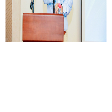
爱玛科技集团两轮车事业部总裁高辉表示：&ldquo;电动车未来之争，
在于电池。电池作为电动车的核心部件是其动力的直接来源，&lsquo;
新国标&rsquo;的出台，推动电动车向锂电升级，随着锂电成本持续下
降、用户对性能与品质重视度提升等因素的影响，锂电车型渗透率正在
不断加速提升。爱玛已联合星恒，在电池能量密度、循环次数、便携性
等方面均有重大突破，在今年销售旺季，搭载星恒锂电池的爱玛豪华锂
电新品类，不管是在消费者驾乘体验，还是终端销售的反馈，均得到了
很好的反馈。期待未来通过&lsquo;恒星伙伴计划&rsquo;，快速推进更