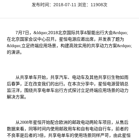
发布时间：2018-07-11 浏览：11908次
7
7
2018
&
月
日，&ldquo;
北京国际共享
智能出行大会&rdquo;
在北京国家会议中心召开。星恒电源应邀出席，并发表了题为
&ldquo;
立足终端应用场景，构建高效实用的共享动力方案
&rdquo;
的演讲。
从共享单车开始，共享汽车、电动车及其他共享衍生物如雨
后春笋，正在改变我们的出行。在本次分享中，星恒电源营销总
监汪洋，围绕共享电单车出行方式探讨立足终端应用场景的动力
解决方案。
从2008年星恒开始配合欧洲的邮政电动两轮车项目，从售后
数据来看，同等时间内使用邮政用车和自有电动自行车，前者的
不良率是后者的3倍，共享电单车的使用场景同样严苛，由此星恒