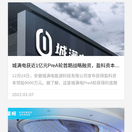
城满电获近1亿元PreA轮首期战略融资，盈科资本领投
12月24日，安徽城满电能源科技有限公司宣布获得盈科资
本领投8000万元。据了解，这是城满电PreA轮获得的首期
战略融资。城满电预计将于2022年1月完成PreA轮第二期战
2022-01-07
略融资。城满电，是一家致力于打造“一站式锂电池...