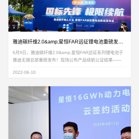
雅迪碳纤维2.0&amp;星恒FAR远征锂电池重磅发布！征服222.4公里极限里程，国标车迈入续航新时代！
6月9日，雅迪碳纤维2.0&amp;星恒FAR远征系列锂电池于
雅迪无锡总部重磅发布！现场公布产品续航公证结果——
FAR远征48V48Ah锂电池222.4公里极限里程技惊四方、“一
2022-06-10
战封王”，成功创下新国标电动车续航里程的新...