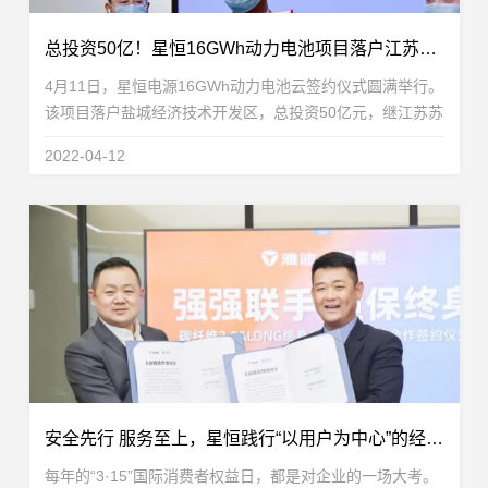
总投资50亿！星恒16GWh动力电池项目落户江苏盐城
4月11日，星恒电源16GWh动力电池云签约仪式圆满举行。
该项目落户盐城经济技术开发区，总投资50亿元，继江苏苏
州基地、安徽滁州基地后，星恒产能版图再次扩大。盐城市
2022-04-12
人民政府副市长、盐城经济技术开发区党工委书记...
安全先行 服务至上，星恒践行“以用户为中心”的经营之道
每年的“3·15”国际消费者权益日，都是对企业的一场大考。