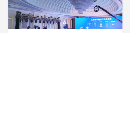
引领进化 星耀未来 | 2022星恒锂电生态进化战略盛大发布！
12月4日，“引领进化，星耀未来 2022星恒锂电生态进化战
略发布会”于广州盛大举行。今年，是星恒电源深耕锂电领
域的第十八年，从创业之初到引领行业蓬勃发展，这场发布
2021-12-14
会对于星恒来说也是一场承前启后、继往开来的里...