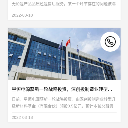
无论是产品品质还是售后服务，某一个环节存在的问题被曝
光，都会引起轩然大波。“3·15”犹如悬在各大品牌头上的达
2022-03-18
摩克利斯之剑，在督促企业规范经营，保障...
星恒电源获新一轮战略投资，深创投制造业转型升级新材料基金领投
日前，星恒电源获新一轮战略投资，由深创投制造业转型升
级新材料基金（有限合伙）领投9.5亿元，预计本轮总融资
金额达15亿元。深创投制造业转型升级新材料基金是国家制
2022-03-18
造业转型升级基金的特定投资载体。承担以无机非金...