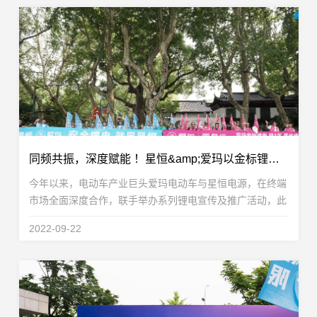
同频共振，深度赋能 ！星恒&amp;爱玛以金标锂电，打赢旺季市场
今年以来，电动车产业巨头爱玛电动车与星恒电源，在终端
市场全面深度合作，联手举办系列锂电宣传及推广活动，此
前在太原、广州举办的多场“锂电安全中国行&amp;金标锂
2022-09-22
电百公里挑战赛”，近日又在杭州进行完美复演，公...