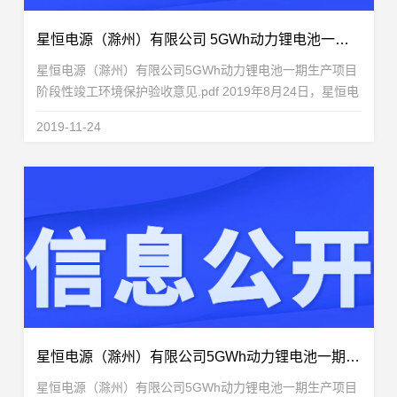
星恒电源（滁州）有限公司 5GWh动力锂电池一期生产项目 阶段性竣工环境保护验收意见
星恒电源（滁州）有限公司5GWh动力锂电池一期生产项目
阶段性竣工环境保护验收意见.pdf 2019年8月24日，星恒电
源（滁州）有限公司组织召开星恒电源（滁州）有限公司
2019-11-24
5GWh动力锂电池一期生产项目阶段性竣工环境保护...
星恒电源（滁州）有限公司5GWh动力锂电池一期生产项目阶段性竣工环境保护验收监测报告表
星恒电源（滁州）有限公司5GWh动力锂电池一期生产项目