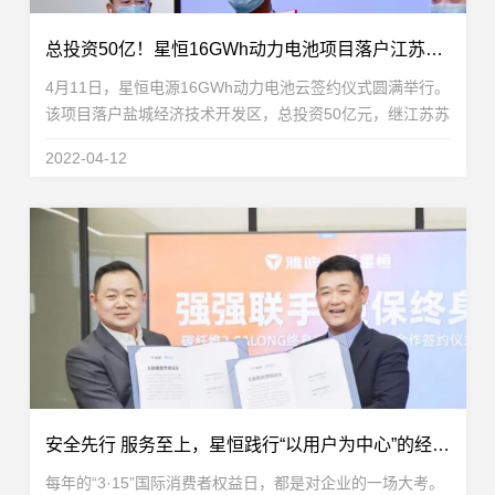
总投资50亿！星恒16GWh动力电池项目落户江苏盐城
4月11日，星恒电源16GWh动力电池云签约仪式圆满举行。
该项目落户盐城经济技术开发区，总投资50亿元，继江苏苏
州基地、安徽滁州基地后，星恒产能版图再次扩大。盐城市
2022-04-12
人民政府副市长、盐城经济技术开发区党工委书记...
安全先行 服务至上，星恒践行“以用户为中心”的经营之道
每年的“3·15”国际消费者权益日，都是对企业的一场大考。