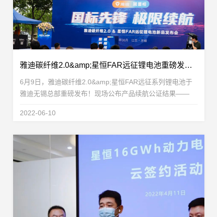
雅迪碳纤维2.0&amp;星恒FAR远征锂电池重磅发布！征服222.4公里极限里程，国标车迈入续航新时代！
6月9日，雅迪碳纤维2.0&amp;星恒FAR远征系列锂电池于
雅迪无锡总部重磅发布！现场公布产品续航公证结果——
FAR远征48V48Ah锂电池222.4公里极限里程技惊四方、“一
2022-06-10
战封王”，成功创下新国标电动车续航里程的新...