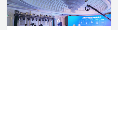
引领进化 星耀未来 | 2022星恒锂电生态进化战略盛大发布！
12月4日，“引领进化，星耀未来 2022星恒锂电生态进化战
略发布会”于广州盛大举行。今年，是星恒电源深耕锂电领
域的第十八年，从创业之初到引领行业蓬勃发展，这场发布
2021-12-14
会对于星恒来说也是一场承前启后、继往开来的里...