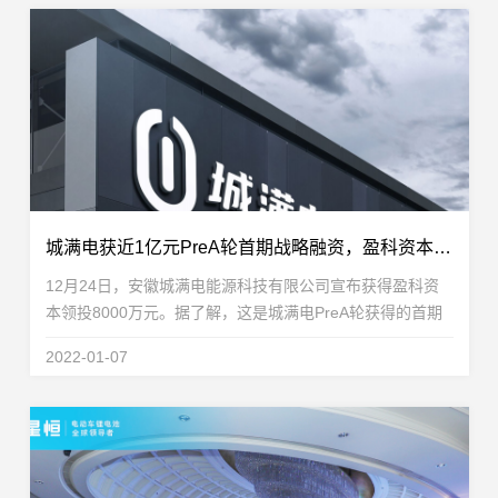
城满电获近1亿元PreA轮首期战略融资，盈科资本领投
12月24日，安徽城满电能源科技有限公司宣布获得盈科资
本领投8000万元。据了解，这是城满电PreA轮获得的首期
战略融资。城满电预计将于2022年1月完成PreA轮第二期战
2022-01-07
略融资。城满电，是一家致力于打造“一站式锂电池...