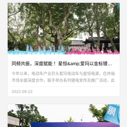
同频共振，深度赋能 ！星恒&amp;爱玛以金标锂电，打赢旺季市场
今年以来，电动车产业巨头爱玛电动车与星恒电源，在终端
市场全面深度合作，联手举办系列锂电宣传及推广活动，此
前在太原、广州举办的多场“锂电安全中国行&amp;金标锂
2022-09-22
电百公里挑战赛”，近日又在杭州进行完美复演，公...