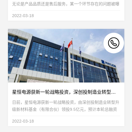
无论是产品品质还是售后服务，某一个环节存在的问题被曝
光，都会引起轩然大波。“3·15”犹如悬在各大品牌头上的达
2022-03-18
摩克利斯之剑，在督促企业规范经营，保障...
星恒电源获新一轮战略投资，深创投制造业转型升级新材料基金领投
日前，星恒电源获新一轮战略投资，由深创投制造业转型升
级新材料基金（有限合伙）领投9.5亿元，预计本轮总融资
金额达15亿元。深创投制造业转型升级新材料基金是国家制
2022-03-18
造业转型升级基金的特定投资载体。承担以无机非金...